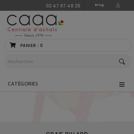
blog
02 47 67 48 25
PANIER :
0
CATÉGORIES