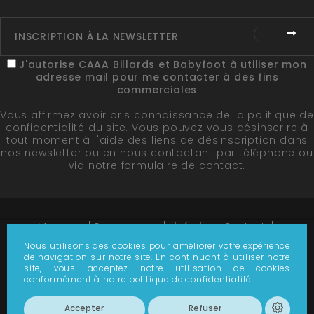
J'autorise CAAA Billards et Babyfoot à utiliser mon
adresse mail pour me contacter à des fins
commerciales
Vous affirmez avoir pris connaissance de la
politique de
confidentialité du site
. Vous pouvez vous désinscrire à
tout moment à l'aide des liens de désinscription dans
nos newsletter ou en nous contactant par téléphone ou
via notre formulaire de contact.
Marques
Fournisseurs
Itinéraire
Contact
Plan du site
Nous utilisons des cookies pour améliorer votre expérience
de navigation sur notre site. En continuant à utiliser notre
© 1978-2026 - CAAA - Tous droits réservés -
Création
site, vous acceptez notre utilisation de cookies
de site par Référencement Page 1
conformément à notre politique de confidentialité.
Accepter
Refuser