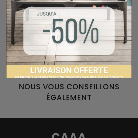
Liste des sous-catégories de Accueil :
Conseils et entretien
Liste des pages dans Accueil :
Livraison
Mentions légales
Conditions Générales de vente
Paiement sécurisé
Politique de confidentialité
NOUS VOUS CONSEILLONS
ÉGALEMENT
CAAA