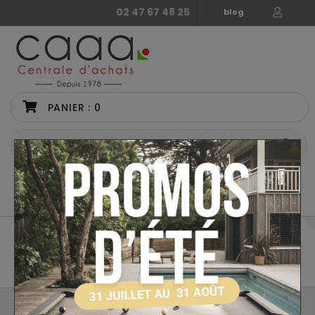
02 47 67 48 25
blog
PANIER :
0
CATÉGORIES
Accueil