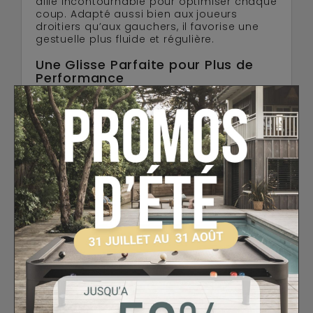
allié incontournable pour optimiser chaque
coup. Adapté aussi bien aux joueurs
droitiers qu’aux gauchers, il favorise une
gestuelle plus fluide et régulière.
Une Glisse Parfaite pour Plus de
Performance
Fabriqué dans une matière technique haut
de gamme, ce gant assure :
Une suppression efficace de l’effet “sticky
bridge”
Une réduction significative des frottements
Une meilleure stabilité de la queue
Un contrôle optimisé des trajectoires et
des effets
Résultat : des tirs plus nets, un mouvement
constant et une précision renforcée.
Confort Adapté aux Deux Types de
Joueurs