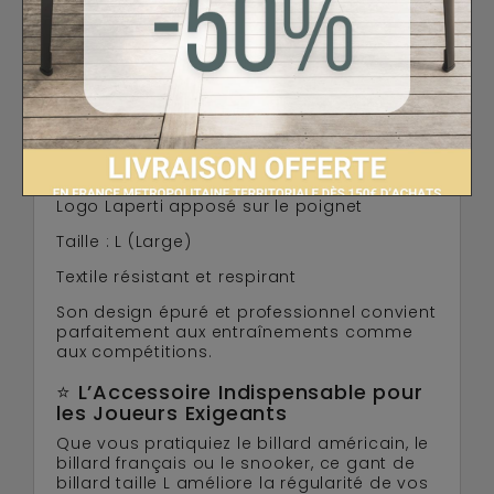
Sa conception ambidextre permet une
utilisation confortable, que vous soyez
droitier ou gaucher. La taille Large offre un
ajustement idéal pour une grande liberté
de mouvement sans compression
excessive.
Sobriété et Finition Soignée
Couleur : Noir élégant
Logo Laperti apposé sur le poignet
Taille : L (Large)
Textile résistant et respirant
Son design épuré et professionnel convient
parfaitement aux entraînements comme
aux compétitions.
⭐ L’Accessoire Indispensable pour
les Joueurs Exigeants
Que vous pratiquiez le billard américain, le
billard français ou le snooker, ce gant de
billard taille L améliore la régularité de vos