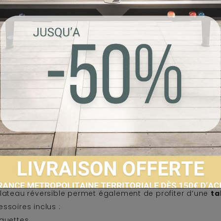
osse
 air hockey électrique dynamique
nsformez votre table en véritable
table de air hockey
gr
flerie électrique
220V
pour un jeu rapide et fluide
e d’alimentation : 1,30 m
ssoires inclus :
oussoirs
let
l pour des parties rapides et fun entre amis ou en famill
e table de ping-pong intégrée
plateau réversible permet également de profiter d’une
ta
ssoires inclus :
aquettes