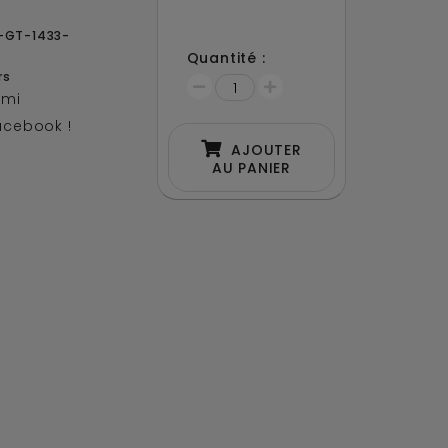
-GT-1433-
Quantité :
rs
ami
acebook !
AJOUTER
AU PANIER