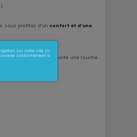
s)
s, vous profitez d’un
confort et d’une
igation sur notre site. En
 de cookies conformément à
ne veiné
, cette table apporte une touche