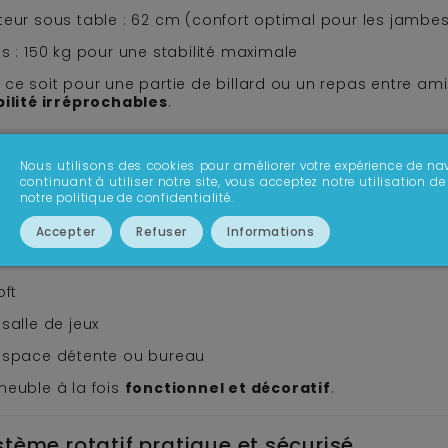
teur sous table : 62 cm (confort optimal pour les jambe
s : 150 kg pour une stabilité maximale
ce soit pour une partie de billard ou un repas entre ami
bilité irréprochables
.
 design industriel moderne et élégant
Nous utilisons des cookies pour améliorer votre expérience de nav
continuant à utiliser notre site, vous acceptez notre utilisation
c son
coloris industriel mêlant bois clair et effet chê
notre politique de confidentialité.
emporaine à votre intérieur.
style s’intègre parfaitement dans :
Accepter
Refuser
Informations
salon moderne
oft
salle de jeux
espace détente ou bureau
meuble à la fois
fonctionnel et décoratif
.
tème rotatif pratique et sécurisé