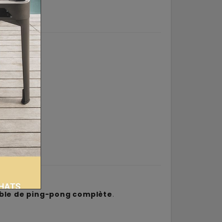
âce à :
e.
ble de ping-pong complète
.