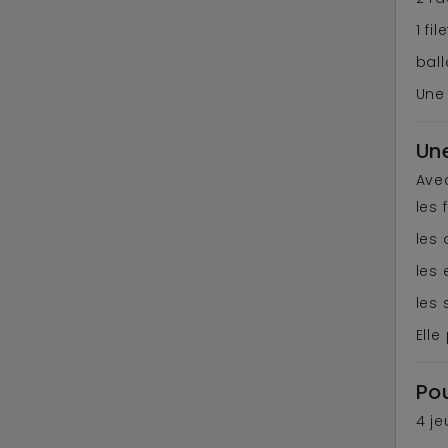
1 file
bal
Une 
Une
Ave
les 
les 
les
les 
Ell
Pou
4 je