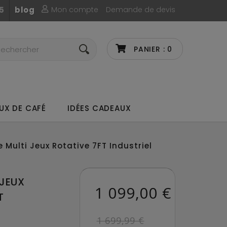
Mon compte
Demande de devis
5
blog
PANIER :
0
UX DE CAFÉ
IDÉES CADEAUX
e Multi Jeux Rotative 7FT Industriel
 JEUX
1 099,00 €
T
1 699,99 €