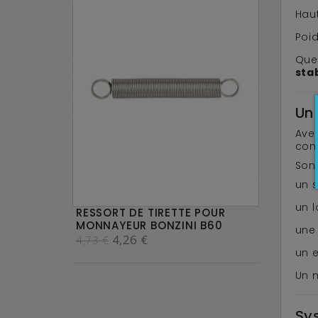
Hau
Poid
Que 
sta
Un
Ave
cont
Son 
un 
un l
RESSORT DE TIRETTE POUR
MONNAYEUR BONZINI B60
une 
4,26 €
4,73 €
un 
Un 
Sys