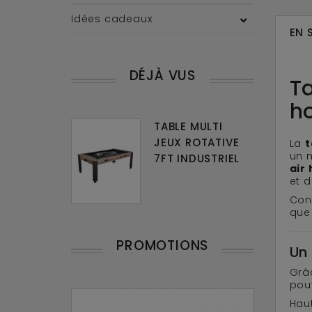
Idées cadeaux
EN 
DÉJÀ VUS
Ta
h
TABLE MULTI
JEUX ROTATIVE
La
t
un 
7FT INDUSTRIEL
air
et d
Con
que 
PROMOTIONS
Un 
Grâ
pou
Haut