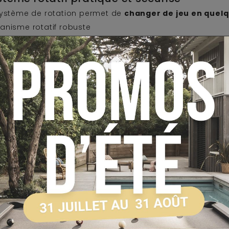
système de rotation permet de
changer de jeu en quel
anisme rotatif robuste
tion fluide et sans effort
errous de sécurité
pour un maintien parfait
s passez d’un jeu à l’autre rapidement tout en garantis
ilisation
.
 billard américain 7FT performant
ace de jeu :
162 x 85 cm
s noir (mélange laine/nylon) pour une glisse rapide
des K55 pour des rebonds précis
ssoires inclus :
eues de billard (145 cm)
u de billes américaines
iangle