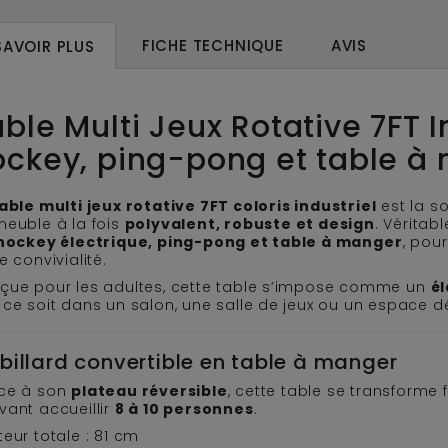
FICHE TECHNIQUE
AVIS
SAVOIR PLUS
ble Multi Jeux Rotative 7FT Ind
ockey, ping-pong et table à
able multi jeux rotative 7FT coloris industriel
est la s
meuble à la fois
polyvalent, robuste et design
. Véritab
 hockey électrique, ping-pong et table à manger
, pou
e convivialité.
çue pour les adultes, cette table s’impose comme un
él
ce soit dans un salon, une salle de jeux ou un espace d
billard convertible en table à manger
ce à son
plateau réversible
, cette table se transforme
vant accueillir
8 à 10 personnes
.
eur totale : 81 cm