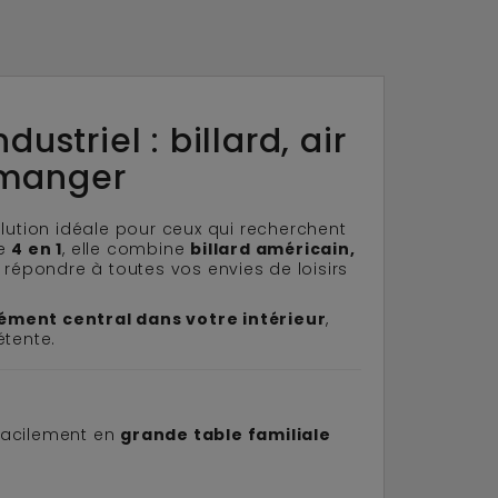
ustriel : billard, air
 manger
olution idéale pour ceux qui recherchent
le
4 en 1
, elle combine
billard américain,
r répondre à toutes vos envies de loisirs
ément central dans votre intérieur
,
étente.
 facilement en
grande table familiale