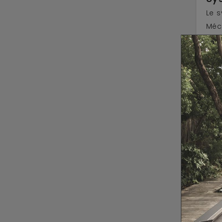
Le 
Méc
Rota
4 v
Vou
l’ut
Un
Surf
Tapi
Ban
Acce
2 qu
1 je
1 tr