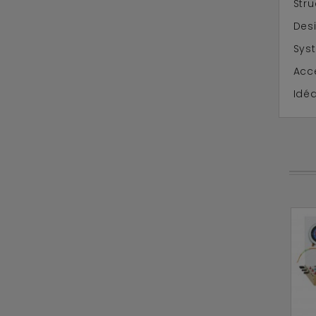
Stru
Des
Syst
Acc
Idéa