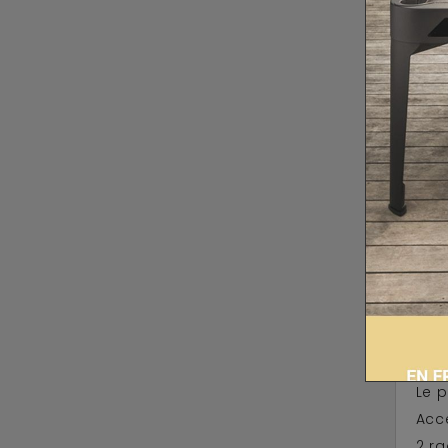
1 br
Un
Tra
Souf
Câbl
Acce
2 p
1 pa
Idéa
Un
Le 
Acce
2 r