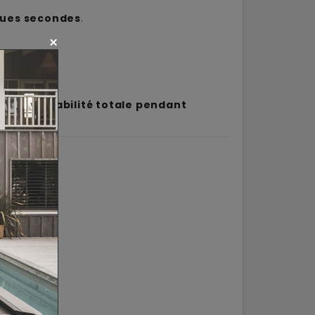
ques secondes
.
sant une
stabilité totale pendant