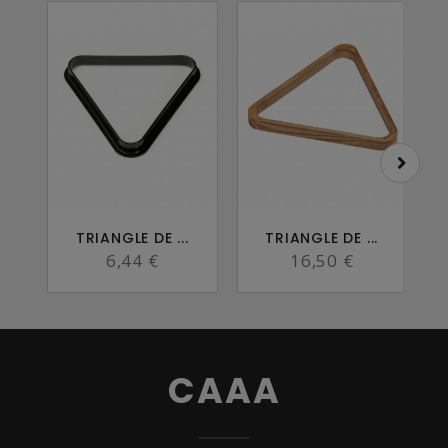
TRIANGLE DE ...
TRIANGLE DE ...
L
6,44 €
16,50 €
CAAA