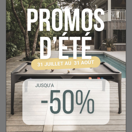
Ce plateau vous permettra de loger et de
transporter les 22 billes de votre jeu de
billard Snooker.
Un emplacement est également prévu
pour ranger 2 craies.
Voir l'attestation de confiance
Avis soumis à un contrôle
/5
5
Calculé à partir de
1
avis client(s)
Trier l'affichage des avis :