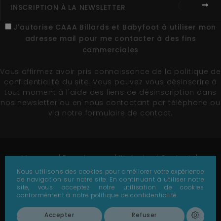
J'autorise CAAA Billards et Babyfoot à utiliser mon
adresse mail pour me contacter à des fins
commerciales
Vous affirmez avoir pris connaissance de la
politique de
confidentialité du site
. Vous pouvez vous désinscrire à
tout moment à l'aide des liens de désinscription dans
nos newsletter ou en nous contactant par téléphone ou
via notre formulaire de contact.
Marques
Fournisseurs
Itinéraire
Contact
Plan du site
Nous utilisons des cookies pour améliorer votre expérience
de navigation sur notre site. En continuant à utiliser notre
© 1978-2026 - CAAA - Tous droits réservés -
Création
site, vous acceptez notre utilisation de cookies
de site par Référencement Page 1
conformément à notre politique de confidentialité.
Accepter
Refuser