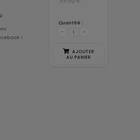
37,92 €
2
Quantité :
ami
acebook !
AJOUTER
AU PANIER