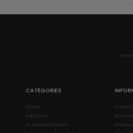
Retro
CATÉGORIES
INFOR
Billard
Promot
Baby Foot
Nouveau
Accessoires Billard
Meilleu