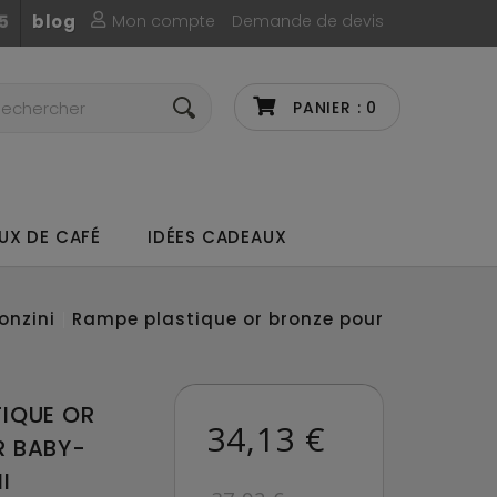
Mon compte
Demande de devis
5
blog
PANIER :
0
UX DE CAFÉ
IDÉES CADEAUX
onzini
Rampe plastique or bronze pour
IQUE OR
34,13 €
R BABY-
I