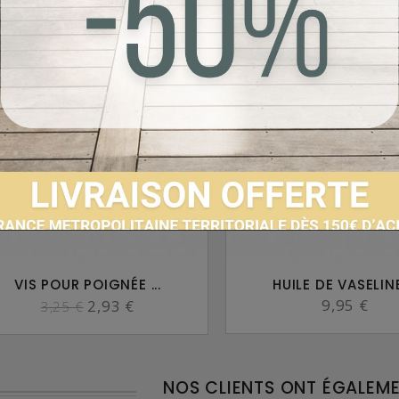
-10%
VIS POUR POIGNÉE ...
HUILE DE VASELINE 
9,95 €
2,93 €
3,25 €
NOS CLIENTS ONT ÉGALEM