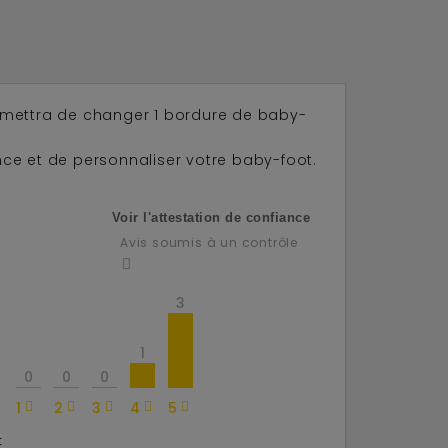
rmettra de changer 1 bordure de baby-
ce et de personnaliser votre baby-foot.
Voir l'attestation de confiance
Avis soumis à un contrôle
3
1
0
0
0
1
2
3
4
5
: