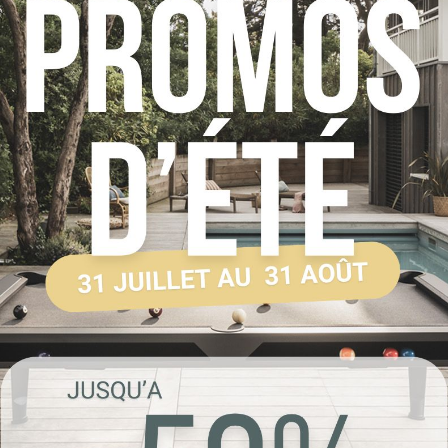
Cet avis vous a-t-il été utile ?
0
0
Oui
Non
Client anonyme
publié le 13/04/2019
suite à une c
5/5
très bien
Cet avis vous a-t-il été utile ?
0
0
Oui
Non
30 AUTRES PRODUITS DANS LA 