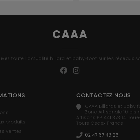
CAAA
uvez toute l'actualité billard et baby-foot sur les réseaux s
MATIONS
CONTACTEZ NOUS
CAAA Billards et Baby f
Zone Artisanale 10 bis 
ions
Artisans BP 441 37304 Joué
x produits
Tours Cedex France
res ventes
02 47 67 48 25