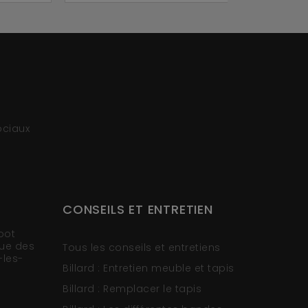
ociaux
CONSEILS ET ENTRETIEN
oot
rue des
Tous les conseils et entretiens
-les-
Billard : Entretien meuble et tapis
Billard : Remplacer le tapis