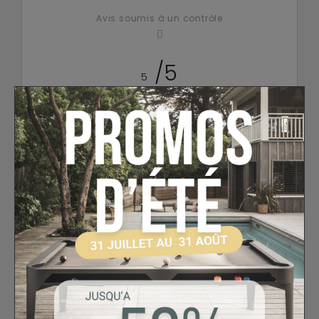
Avis soumis à un contrôle
/5
5
Calculé à partir de
1
avis client(s)
Trier l'affichage des avis :
Client anonyme
publié le
26/03/2021
suite à une commande
du 08/03/2021
5/5
Très bien
Cet avis vous a-t-il été utile ?
1
0
Oui
Non