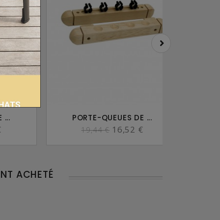
...
PORTE-QUEUES DE ...
P
€
16,52 €
19,44 €
ENT ACHETÉ