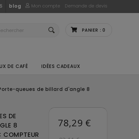
Mon compte
Demande de devis
5
blog
PANIER :
0
UX DE CAFÉ
IDÉES CADEAUX
Porte-queues de billard d'angle 8
ES DE
78,29 €
NGLE 8
C COMPTEUR