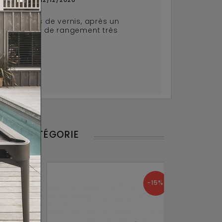
es défauts de vernis, après un
etit meuble de rangement très
MÊME CATÉGORIE
-15%
-15%