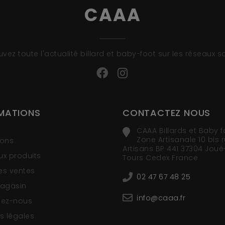
CAAA
uvez toute l'actualité billard et baby-foot sur les réseaux s
MATIONS
CONTACTEZ NOUS
CAAA Billards et Baby f
Zone Artisanale 10 bis 
ions
Artisans BP 441 37304 Joué
x produits
Tours Cedex France
res ventes
02 47 67 48 25
magasin
info@caaa.fr
tez-nous
s légales