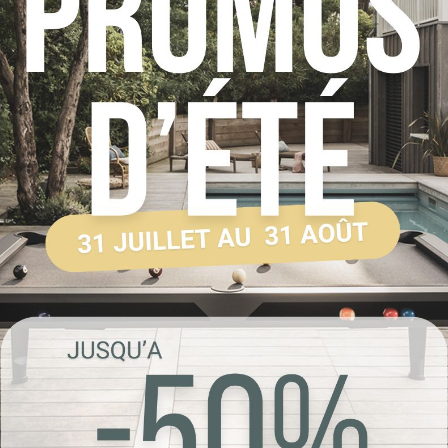
4/5
Très bien, malgré quelques défauts, des coups et d
petit ponçage et une nouvelle couche de vernis, p
pratique
Cet avis vous a-t-il été utile ?
2
0
Oui
Non
27 AUTRES PRODUITS DANS LA 
-15%