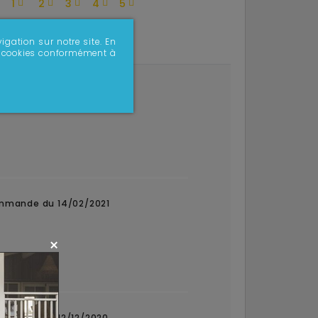
1
2
3
4
5
:
igation sur notre site. En
 de cookies conformément à
mmande du 02/07/2023
ommande du 14/02/2021
ommande du 12/12/2020