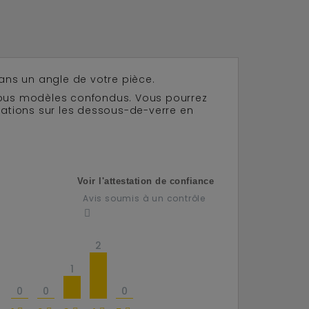
dans un angle de votre pièce.
 tous modèles confondus. Vous pourrez
ations sur les dessous-de-verre en
Voir l'attestation de confiance
Avis soumis à un contrôle
2
1
0
0
0