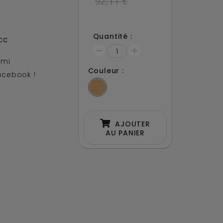
92,11 €
Quantité :
.CC
ami
Couleur :
acebook !
AJOUTER
AU PANIER