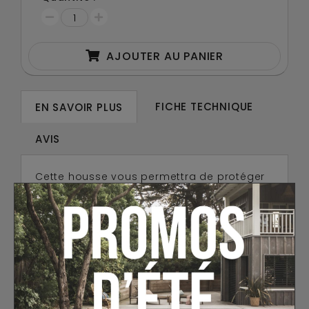
AJOUTER AU PANIER
FICHE TECHNIQUE
EN SAVOIR PLUS
AVIS
Cette housse vous permettra de protéger
votre baby-foot René Pierre en intérieur de
la poussière lorsque vous ne jouez pas. De
taille standard elle s'adapte à tous les
baby-foot René Pierre de la gamme.
15 AUTRES PRODUITS DANS LA