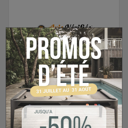
Voir l'attestation de confiance
Avis soumis à un contrôle
/5
4.8
Calculé à partir de
6
avis client(s)
Trier l'affichage des avis :
Client anonyme
publié le