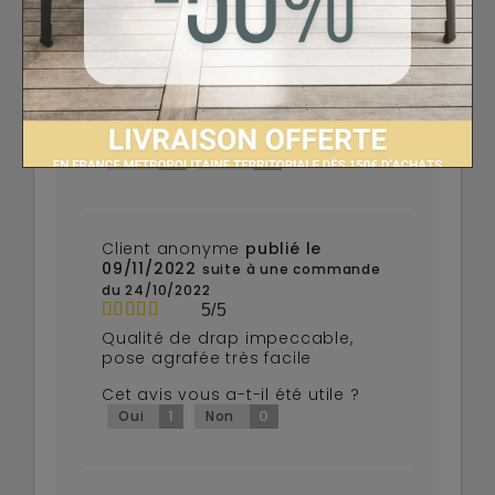
02/12/2023
suite à une commande
du 21/11/2023
5/5
Le tapis gorina est de très bonne
qualité
Cet avis vous a-t-il été utile ?
2
0
Oui
Non
Client anonyme
publié le
09/11/2022
suite à une commande
du 24/10/2022
5/5
Qualité de drap impeccable,
pose agrafée très facile
Cet avis vous a-t-il été utile ?
1
0
Oui
Non