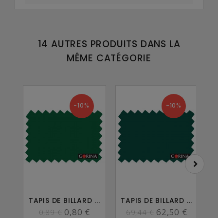
14 AUTRES PRODUITS DANS LA
MÊME CATÉGORIE
-10%
-10%
TAPIS DE BILLARD ...
TAPIS DE BILLARD ...
T
0,80 €
62,50 €
0,89 €
69,44 €