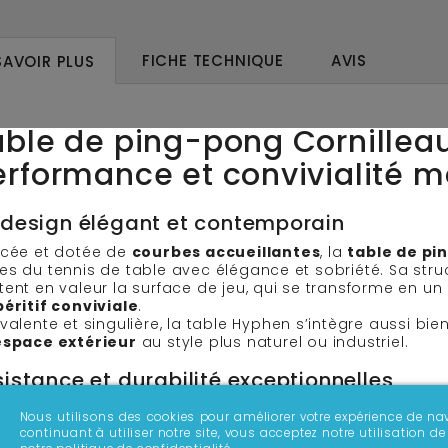
FICHE TECHNIQUE
AVIS
SAVOIR PLUS
able de ping-pong Cornilleau
erformance et convivialité m
 design élégant et contemporain
ncée et dotée de
courbes accueillantes
, la
table de pi
s du tennis de table avec élégance et sobriété. Sa struc
ent en valeur la surface de jeu, qui se transforme en un 
péritif conviviale
.
valente et singulière, la table Hyphen s’intègre aussi bi
espace extérieur
au style plus naturel ou industriel.
istance et durabilité exceptionnelles
çue pour résister aux
chocs
et aux
intempéries
, la tab
Nous utilisons des cookies pour améliorer votre expérience de nav
continuant à utiliser notre site, vous acceptez notre utilisation
abilité garantie :
10 ans de garantie et réparabilité as