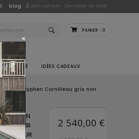
Mon compte
Demande de devis
5
blog
PANIER :
0
UX DE CAFÉ
IDÉES CADEAUX
 de ping Hyphen Cornilleau gris noir
NG HYPHEN
2 540,00 €
GRIS NOIR
 EXTÉRIEUR