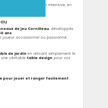
nées pour une utilisation intensive, en
eau
neaux de jeu Cornilleau
, développés
50 ans
.
ez joueur occasionnel ou passionné.
ble de jardin
en retirant simplement le
t une véritable
table design
pour vos
re pour jouer et ranger facilement
: