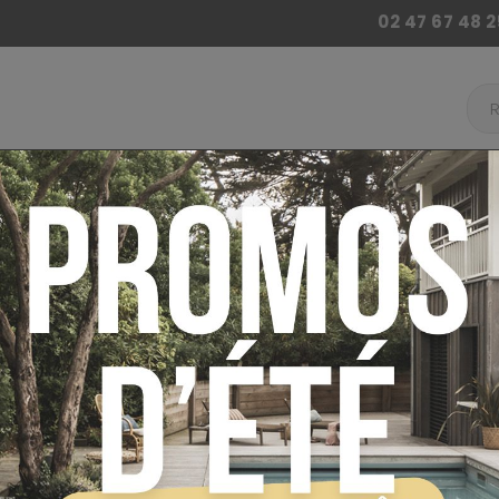
02 47 67 48 2
 BILLARD
ACCESSOIRES BABY FOOT
AUTRES JE
ur
Autres jeux de café
Tennis de table
Table
eur et extérieur
TABLE DE PI
CORNILLEAU 
INTÉRIEUR ET