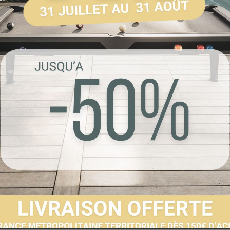
Référence :
COR-P
Livraison sous 5 à 1
Envoyer à un 
Partager sur F
Imprimer