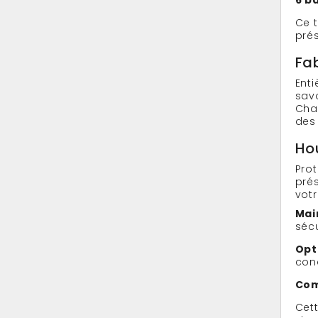
6 b
Ce t
prés
Fa
Ent
savo
Chaq
des
Ho
Pro
pré
votr
Mai
séc
Opti
con
Com
Cet