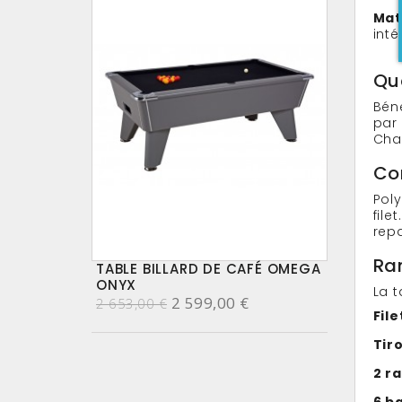
Mat
inté
Qua
Bén
par
Chaq
Con
Poly
file
rep
Ra
TABLE BILLARD DE CAFÉ OMEGA
ONYX
La t
2 599,00 €
2 653,00 €
Fil
Tir
2 r