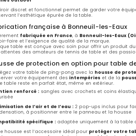
alles outdoor
iroir discret et fonctionnel permet de garder votre équ
ervant l’esthétique épurée de la table.
brication française à Bonneuil-les-Eaux
ièrement
fabriquée en France
, à
Bonneuil-les-Eaux (Oi
ir-faire et l’exigence de qualité de la marque.
ue table est conçue avec soin pour offrir un produit du
 attentes des amateurs de tennis de table et des passi
usse de protection en option pour table 
tégez votre table de ping-pong avec la
housse de prote
server votre équipement des
intempéries
et de la
pouss
e table reste en parfait état, même en extérieur.
ntien renforcé :
sangles avec crochets et coins élastiqu
urisée
misation de l’air et de l’eau :
2 pop-ups inclus pour facil
densation, à positionner entre le panneau et la housse
patibilité spécifique :
adaptée uniquement à la table 
te housse est l’accessoire idéal pour
protéger votre ta