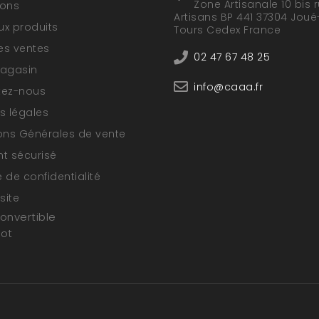
Zone Artisanale 10 bis 
ions
Artisans BP 441 37304 Joué
x produits
Tours Cedex France
res ventes
02 47 67 48 25
magasin
info@caaa.fr
tez-nous
s légales
ons Générales de vente
t sécurisé
e de confidentialité
site
convertible
oot