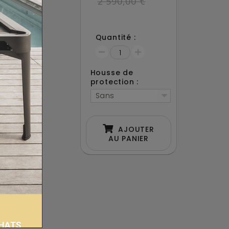
2 590,00 €
-HYPH-GN
0 jours
Quantité :
ami
acebook !
Housse de
protection :
Sans
AJOUTER
AU PANIER