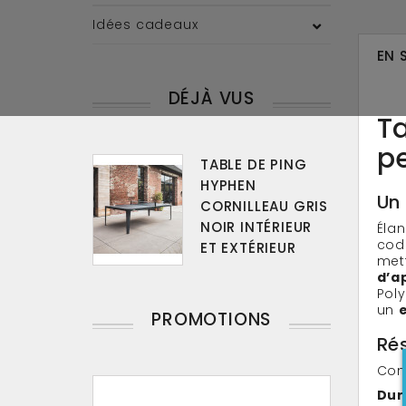
Idées cadeaux
EN 
DÉJÀ VUS
T
p
TABLE DE PING
HYPHEN
Un
CORNILLEAU GRIS
NOIR INTÉRIEUR
Éla
code
ET EXTÉRIEUR
mett
d’a
Poly
un
PROMOTIONS
Rés
Con
Dur