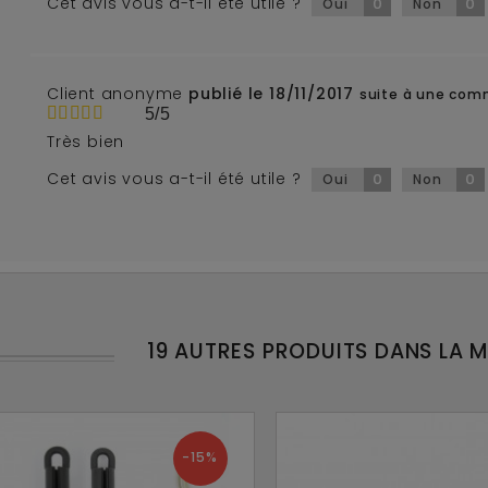
Cet avis vous a-t-il été utile ?
0
0
Oui
Non
Client anonyme
publié le 18/11/2017
suite à une com
5/5
Très bien
Cet avis vous a-t-il été utile ?
0
0
Oui
Non
19 AUTRES PRODUITS DANS LA 
-15%