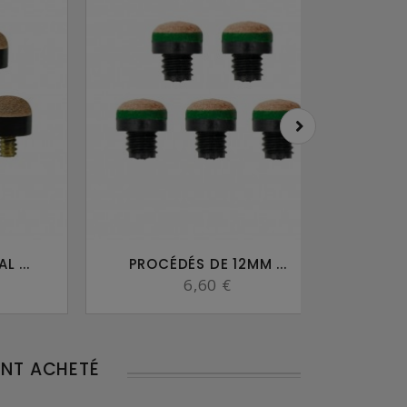
 ...
PROCÉDÉS DE 12MM ...
V
6,60 €
ENT ACHETÉ