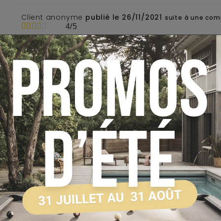
Client anonyme
publié le 26/11/2021
suite à une com
4/5
en cours d'utilisation.
Cet avis vous a-t-il été utile ?
0
0
Oui
Non
Client anonyme
publié le 17/12/2020
suite à une co
5/5
Attention aux doigts, ça colle.
Cet avis vous a-t-il été utile ?
0
0
Oui
Non
Client anonyme
publié le 15/10/2019
suite à une co
5/5
Conforme à la commande
Cet avis vous a-t-il été utile ?
0
0
Oui
Non