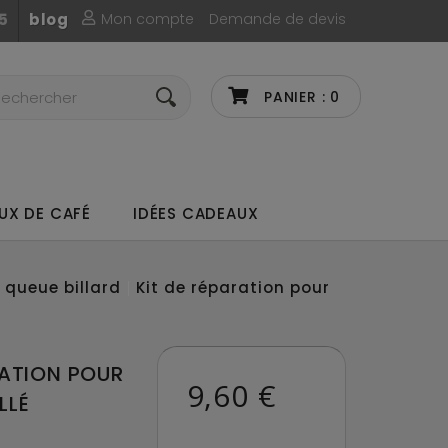
Mon compte
Demande de devis
5
blog
PANIER :
0
UX DE CAFÉ
IDÉES CADEAUX
 queue billard
Kit de réparation pour
RATION POUR
9,60 €
LLÉ