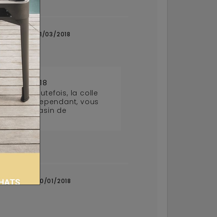
mmande du 11/03/2018
e 19/03/2018
ution, toutefois, la colle
manquante. Cependant, vous
ché ou magasin de
mmande du 10/01/2018