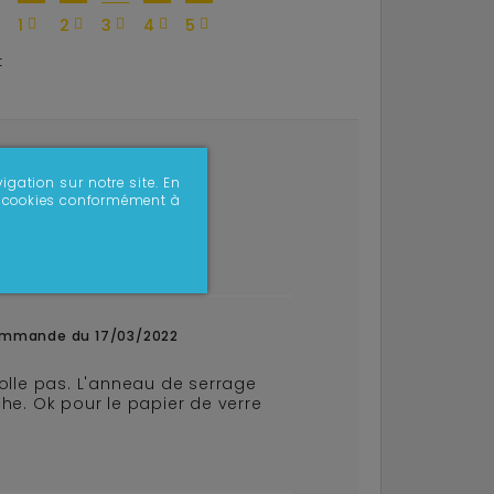
1
2
3
4
5
:
commande du 13/03/2024
igation sur notre site. En
 de cookies conformément à
ommande du 17/03/2022
colle pas. L'anneau de serrage
che. Ok pour le papier de verre