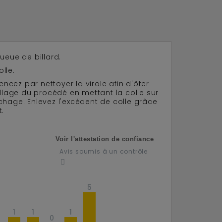
ueue de billard.
lle.
cez par nettoyer la virole afin d'ôter
ollage du procédé en mettant la colle sur
séchage. Enlevez l'excédent de colle grâce
t.
Voir l'attestation de confiance
Avis soumis à un contrôle
5
1
1
1
0