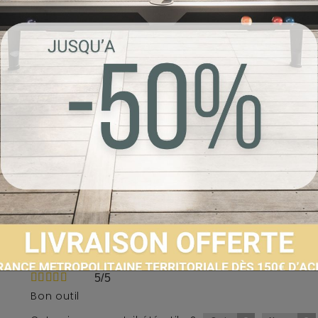
Client anonyme
publié le 19/03/2018
suite à une co
2/5
Manque la colle..
Commentaire de CAAA Billards et Babyfoot l
Bonjour,Nous vous remercions pour votre contrib
n'est pas incluse dans le kit, elle n'est pas 
en trouverez facilement dans tout supermar
bricolage. Cordialement
Cet avis vous a-t-il été utile ?
0
0
Oui
Non
Client anonyme
publié le 20/01/2018
suite à une co
5/5
Bon outil