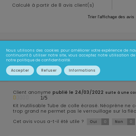
Calculé à partir de
8
avis client(s)
Trier l'affichage des avis 
Client anonyme
publié le 26/04/2024
suite à une 
5/5
Nous utilisons des cookies pour améliorer votre expérience de nav
continuant à utiliser notre site, vous acceptez notre utilisation
Produit connu
notre politique de confidentialité.
Cet avis vous a-t-il été utile ?
0
0
Oui
Non
Accepter
Refuser
Informations
Client anonyme
publié le 24/03/2022
suite à une c
1/5
Kit inutilisable Tube de colle écrasé. Néoprène ne 
trop grand ne permet pas le verrouillage sur la flè
Cet avis vous a-t-il été utile ?
0
0
Oui
Non