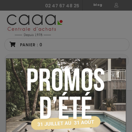
blog
02 47 67 48 25
PANIER :
0
CATÉGORIES
PIÈCES DÉTACHÉES STELLA
Retour
Accessoires Baby Foot