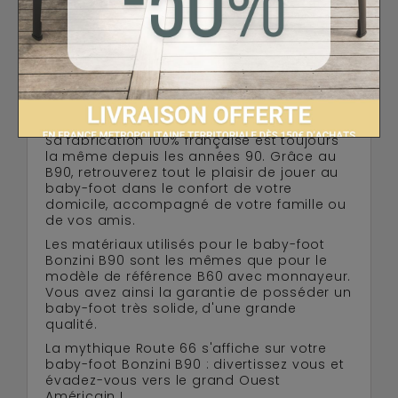
LIVRAISON OFFERTE
Le baby-foot Bonzini B90 est la version
pour particulier de l'authentique B60 de
café. A ce titre; il ne possède pas de
monnayeur et le meuble ne s'ouvre pas.
Sa fabrication 100% française est toujours
la même depuis les années 90. Grâce au
B90, retrouverez tout le plaisir de jouer au
baby-foot dans le confort de votre
domicile, accompagné de votre famille ou
de vos amis.
Les matériaux utilisés pour le baby-foot
Bonzini B90 sont les mêmes que pour le
modèle de référence B60 avec monnayeur.
Vous avez ainsi la garantie de posséder un
baby-foot très solide, d'une grande
qualité.
La mythique Route 66 s'affiche sur votre
baby-foot Bonzini B90 : divertissez vous et
évadez-vous vers le grand Ouest
Américain !