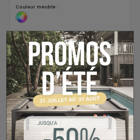
Couleur meuble :
Couleur pieds :
Patins antidérapants :
Non
AJOUTER AU PANIER
FICHE TECHNIQUE
EN SAVOIR PLUS
TÉLÉCHARGER
PERSONNALISATION
AVIS