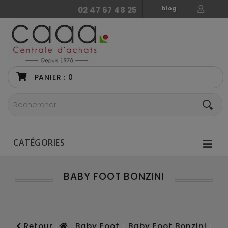
blog
02 47 67 48 25
PANIER :
0
CATÉGORIES
BABY FOOT BONZINI
Retour
Baby Foot
Baby Foot Bonzini