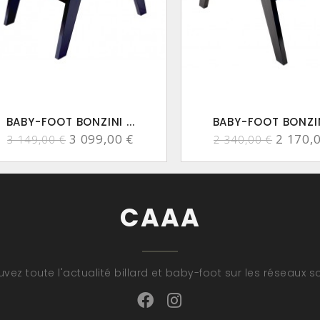
BABY-FOOT BONZINI ...
BABY-FOOT BONZINI
3 099,00 €
2 170,
3 149,00 €
2 340,00 €
CAAA
uvez toute l'actualité billard et baby-foot sur les réseaux s