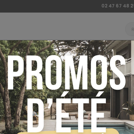
02 47 67 48 2
 BILLARD
ACCESSOIRES BABY FOOT
AUTRES JE
ur
Baby Foot
Baby Foot Bonzini
Baby-foot Bo
LIVRAISON OFFERTE
BABY-FOOT B
ayez en 4x sans frais !
Référence :
66901
Livraison sous 4 à