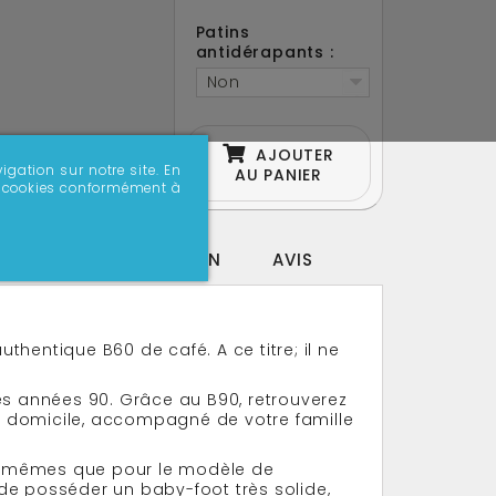
Patins
antidérapants :
Non
AJOUTER
igation sur notre site. En
AU PANIER
 de cookies conformément à
PERSONNALISATION
AVIS
uthentique B60 de café. A ce titre; il ne
es années 90. Grâce au B90, retrouverez
re domicile, accompagné de votre famille
les mêmes que pour le modèle de
de posséder un baby-foot très solide,