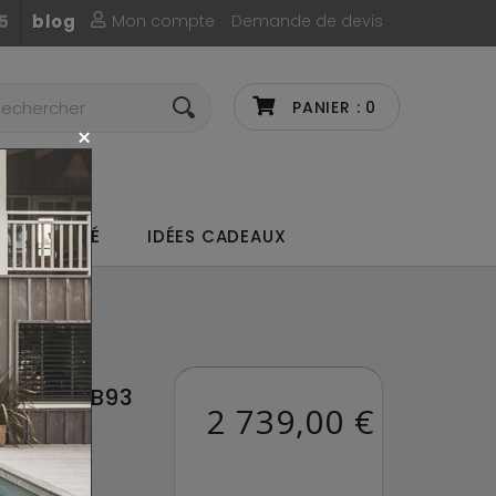
Mon compte
Demande de devis
5
blog
PANIER :
0
UX DE CAFÉ
IDÉES CADEAUX
nzini B93
ONZINI B93
2 739,00 €
07
 6 semaines