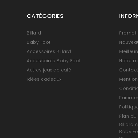
CATÉGORIES
INFOR
Billard
Promot
Baby Foot
Nouveau
Accessoires Billard
Meilleu
Accessoires Baby Foot
Notre 
Autres jeux de café
Contac
Idées cadeaux
Mention
Conditi
Paiemen
Politiqu
Plan du 
Billard 
Baby F