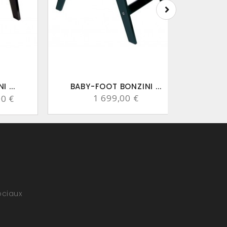
 ...
BABY-FOOT BONZINI ...
BA
1 699,00 €
00 €
ociaux