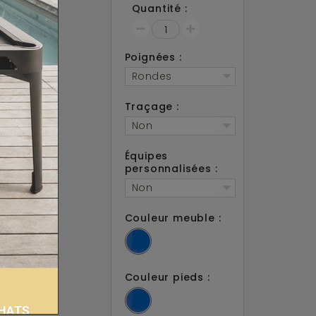
Quantité :
ami
acebook !
Poignées :
Rondes
Traçage :
Non
Équipes
personnalisées :
Non
Couleur meuble :
Couleur pieds :