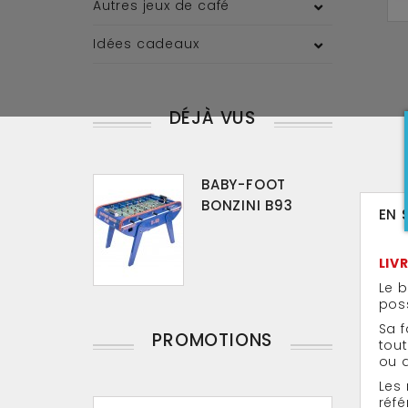
Autres jeux de café
Idées cadeaux
DÉJÀ VUS
BABY-FOOT
BONZINI B93
EN 
LIV
Le b
pos
Sa f
PROMOTIONS
tout
ou 
Les
réf