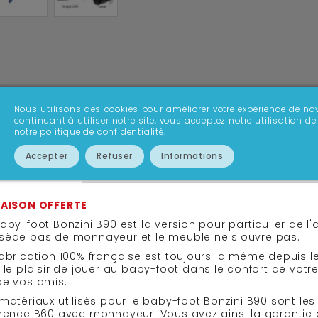
Nous utilisons des cookies pour améliorer votre expérience de nav
continuant à utiliser notre site, vous acceptez notre utilisation
notre politique de confidentialité.
Accepter
Refuser
Informations
FICHE TECHNIQUE
TÉLÉCHARGER
SAVOIR PLUS
RAISON OFFERTE
aby-foot Bonzini B90 est la version pour particulier de l'a
sède pas de monnayeur et le meuble ne s'ouvre pas.
abrication 100% française est toujours la même depuis l
 le plaisir de jouer au baby-foot dans le confort de vot
de vos amis.
 matériaux utilisés pour le baby-foot Bonzini B90 sont 
érence B60 avec monnayeur. Vous avez ainsi la garantie 