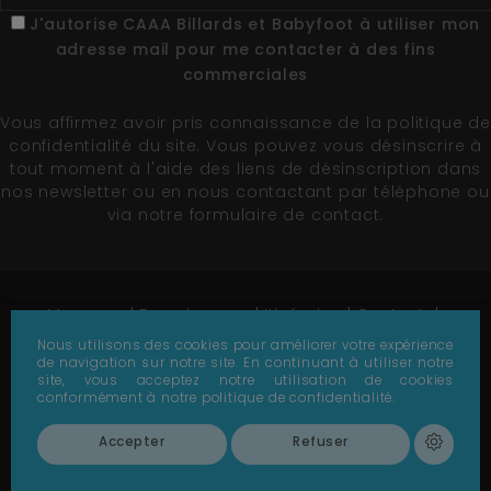
J'autorise CAAA Billards et Babyfoot à utiliser mon
adresse mail pour me contacter à des fins
commerciales
Vous affirmez avoir pris connaissance de la
politique de
confidentialité du site
. Vous pouvez vous désinscrire à
tout moment à l'aide des liens de désinscription dans
nos newsletter ou en nous contactant par téléphone ou
via notre formulaire de contact.
Marques
Fournisseurs
Itinéraire
Contact
Plan du site
Nous utilisons des cookies pour améliorer votre expérience
de navigation sur notre site. En continuant à utiliser notre
© 1978-2026 - CAAA - Tous droits réservés -
Création
site, vous acceptez notre utilisation de cookies
de site par Référencement Page 1
conformément à notre politique de confidentialité.
Accepter
Refuser