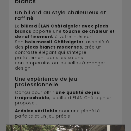
blancs
Un billard au style chaleureux et
raffiné
Le
billard ÉLAN Châtaignier avec pieds
blancs
apporte une
touche de chaleur et
de raffinement
à votre intérieur.
Son
bois massif Châtaignier
, associé à
des
pieds blancs modernes
, crée un
contraste élégant qui s’intègre
parfaitement dans les salons
contemporains ou les salles à manger
design.
Une expérience de jeu
professionnelle
Conçu pour offrir
une qualité de jeu
irréprochable
, le billard ÉLAN Châtaignier
propose :
Ardoise véritable
pour une planéité
parfaite et un jeu précis
Bandes haut rendement
assurant un
rebond constant