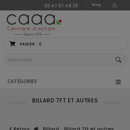
blog
02 47 67 48 25
PANIER :
0
CATÉGORIES
BILLARD 7FT ET AUTRES
Retour
Billard
Billard 7ft et autres