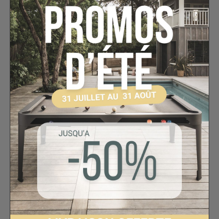
Vérins réglables
pour un nivellement
optimal même sur sols irréguliers
Drap de compétition
au choix : gris
ardoise, rouge ou vert/bleu
Chaque partie se joue dans un confort
optimal, que vous soyez amateur ou
joueur confirmé.
Options disponibles : plateau table
et billard français
Pour plus de flexibilité, le billard ÉLAN
Châtaignier peut être
personnalisé avec
des options
:
Plateau table en deux parties
:
transforme votre billard en
table à
manger élégante
, pratique pour les
espaces polyvalents.
Kit billard français (carambole)
: permet
de jouer au
billard français
grâce au