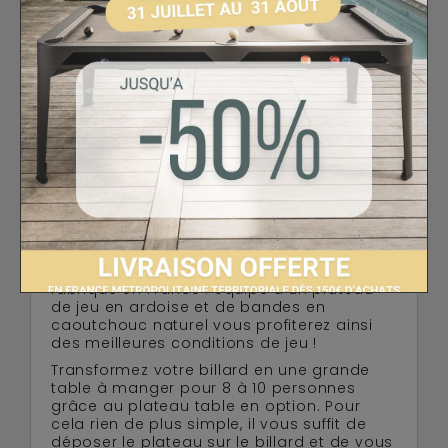
AVIS
LIVRAISON OFFERTE !
Le billard convertible René Pierre Brio est un
subtil mélange du style moderne industriel
et du style rétro sixties ! Sa ligne sobre et
fluide s'intégrera parfaitement dans tout
intérieur moderne. Le billard Brio est
disponible dans 4 finitions et 3 couleurs de
tapis pour s'accorder parfaitement à votre
décoration intérieure. La table billard Brio
est un billard design de grande qualité et
fabriqué en France : équipé d'un plateau
de jeu en ardoise et de bandes en
caoutchouc naturel vous profiterez ainsi
des meilleures conditions de jeu !
Transformez votre billard en une grande
table à manger pour 8 à 10 personnes
grâce au plateau table en option. Pour
cela rien de plus simple, il vous suffit de
déposer le plateau sur le billard et de vous