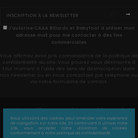
J'autorise CAAA Billards et Babyfoot à utiliser mon
adresse mail pour me contacter à des fins
commerciales
Vous affirmez avoir pris connaissance de la
politique de
confidentialité du site
. Vous pouvez vous désinscrire à
tout moment à l'aide des liens de désinscription dans
nos newsletter ou en nous contactant par téléphone ou
via notre formulaire de contact.
Marques
Fournisseurs
Itinéraire
Contact
Plan du site
Nous utilisons des cookies pour améliorer votre expérience
de navigation sur notre site. En continuant à utiliser notre
© 1978-2026 - CAAA - Tous droits réservés -
Création
site, vous acceptez notre utilisation de cookies
de site par Référencement Page 1
conformément à notre politique de confidentialité.