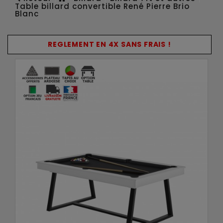
Table billard convertible René Pierre Brio
Blanc
REGLEMENT EN 4X SANS FRAIS !