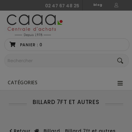
blog
02 47 67 48 25
PANIER :
0
CATÉGORIES
BILLARD 7FT ET AUTRES
Retour
Billard
Billard 7ft et autres