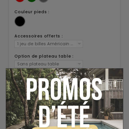
Couleur pieds :
Accessoires offerts :
1 jeu de billes Américain 57.2mm, 2 queues, 1 triangl
Option de plateau table :
Sans plateau table
Option de jeu Français :
Sans jeu Français
AJOUTER AU PANIER
FICHE TECHNIQUE
EN SAVOIR PLUS