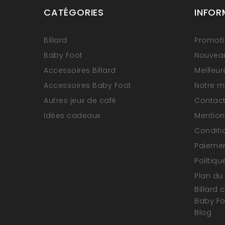
CATÉGORIES
INFOR
Billard
Promot
Baby Foot
Nouveau
Accessoires Billard
Meilleu
Accessoires Baby Foot
Notre 
Autres jeux de café
Contac
Idées cadeaux
Mention
Conditi
Paiemen
Politiqu
Plan du 
Billard 
Baby F
Blog