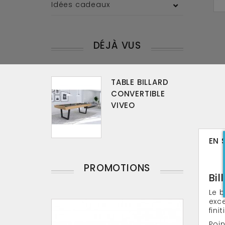
Idées cadeaux
DÉJÀ VUS
TABLE BILLARD
CONVERTIBLE
VIVEO
EN 
PROMOTIONS
Bil
Le b
exce
fini
Poin