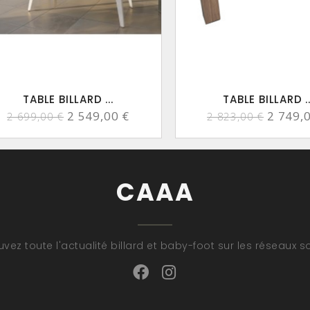
TABLE BILLARD ...
TABLE BILLARD ..
2 549,00 €
2 749,
2 699,00 €
2 823,00 €
CAAA
uvez toute l'actualité billard et baby-foot sur les réseaux s