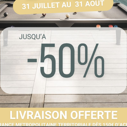
Référence :
EU_VI
Livraison sous 4 à
Envoyer à un 
Partager sur F
Imprimer