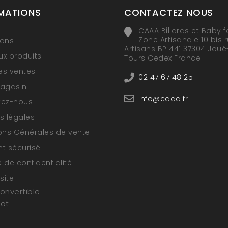
MATIONS
CONTACTEZ NOUS
CAAA Billards et Baby f
Zone Artisanale 10 bis 
ions
Artisans BP 441 37304 Joué
x produits
Tours Cedex France
res ventes
02 47 67 48 25
magasin
info@caaa.fr
tez-nous
s légales
ons Générales de vente
t sécurisé
e de confidentialité
site
convertible
oot