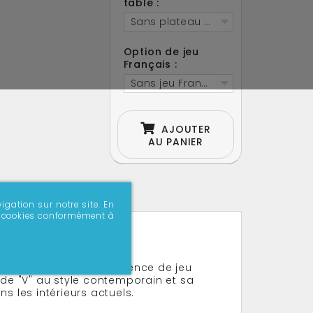
table :
Sans plateau table
Option de jeu
Français :
Sans jeu Français
AJOUTER
AU PANIER
igation sur notre site. En
 de cookies conformément à
accessibles à tous
té, en offrant une expérience de jeu
 de "V" au style contemporain et sa
s les intérieurs actuels.