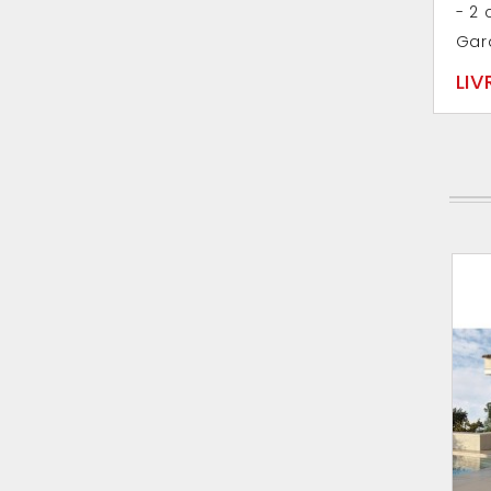
- 2 
Gara
LIV