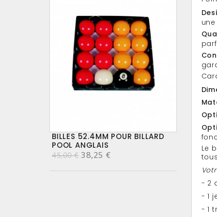
Des
une 
Qua
parf
Conf
gara
Cara
Dim
Mat
Opt
Opt
BILLES 52.4MM POUR BILLARD
fonc
POOL ANGLAIS
Le b
38,25 €
45,00 €
tous
Votr
- 2
- 1 
- 1 