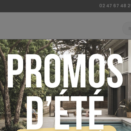
02 47 67 48 2
 BILLARD
ACCESSOIRES BABY FOOT
AUTRES JE
ur
Billard
Billard 7ft et autres
Table billard 
PAYEZ EN 4 X SANS FRAIS
TABLE BILLA
CONVERTIBLE