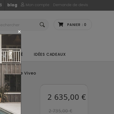
Mon compte
Demande de devis
5
blog
PANIER :
0
UX DE CAFÉ
IDÉES CADEAUX
convertible Viveo
RD
2 635,00 €
 VIVEO
2 735,00 €