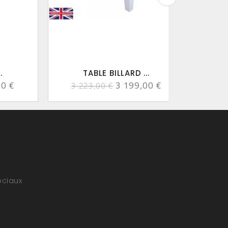
.
TABLE BILLARD ...
00 €
3 199,00 €
3 223,00 €
3 
ociaux