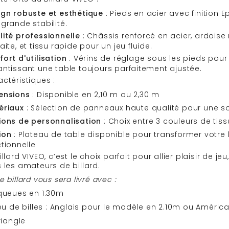
ign robuste et esthétique
: Pieds en acier avec finition 
grande stabilité.
lité professionnelle
: Châssis renforcé en acier, ardoise
aite, et tissu rapide pour un jeu fluide.
ort d'utilisation
: Vérins de réglage sous les pieds pour 
ntissant une table toujours parfaitement ajustée.
ctéristiques :
ensions
: Disponible en 2,10 m ou 2,30 m
ériaux
: Sélection de panneaux haute qualité pour une so
ions de personnalisation
: Choix entre 3 couleurs de tis
ion
: Plateau de table disponible pour transformer votre 
tionnelle
illard VIVEO, c’est le choix parfait pour allier plaisir de j
 les amateurs de billard.
e billard vous sera livré avec :
 queues en 1.30m
jeu de billes : Anglais pour le modèle en 2.10m ou Améric
triangle