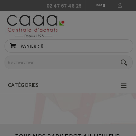
blog
02 47 67 48 25
PANIER :
0
CATÉGORIES