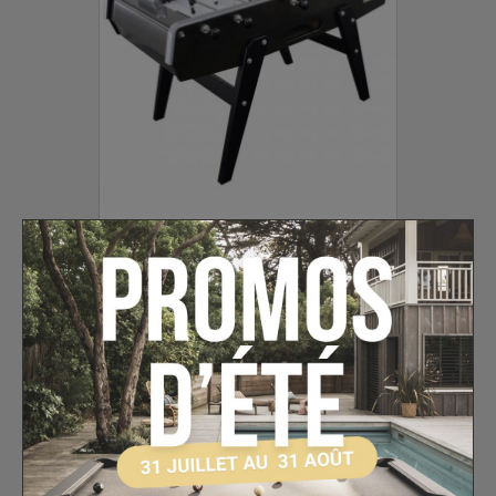
BABY FOOT 140 PETIOT
NOIR TEINTÉ
Livraison sous 3 semaines
A partir de
1 809,00 €
1 889,00 €