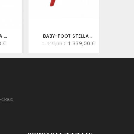
...
BABY-FOOT STELLA ...
B
0 €
1 339,00 €
1 449,00 €
1 
ociaux