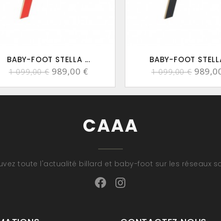
BABY-FOOT STELLA ...
BABY-FOOT STELLA 
989,00 €
989,0
1 099,00 €
1 099,00 €
CAAA
uvez toute l'actualité billard et baby-foot sur les réseaux s