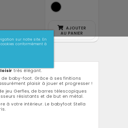
AJOUTER
AU PANIER
igation sur notre site. En
 de cookies conformément à
loisir
très élégant.
 de baby-foot. Grâce à ses finitions
ssurément plaisir à jouer et progresser !
de jeu Gerflex, de barres télescopiques
seurs résistants et de but en métal.
 à votre intérieur. Le babyfoot Stella
is.