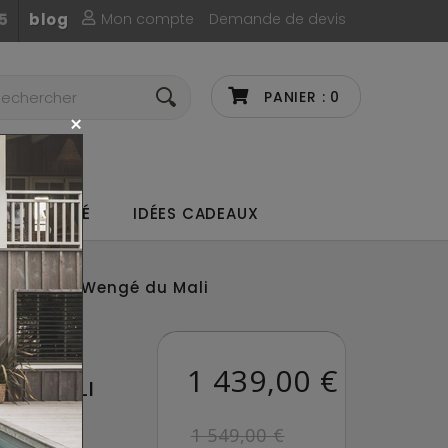
Mon compte
Demande de devis
5
blog
PANIER :
0
UX DE CAFÉ
IDÉES CADEAUX
ella Home Wengé du Mali
STELLA
1 439,00 €
 DU MALI
1 549,00 €