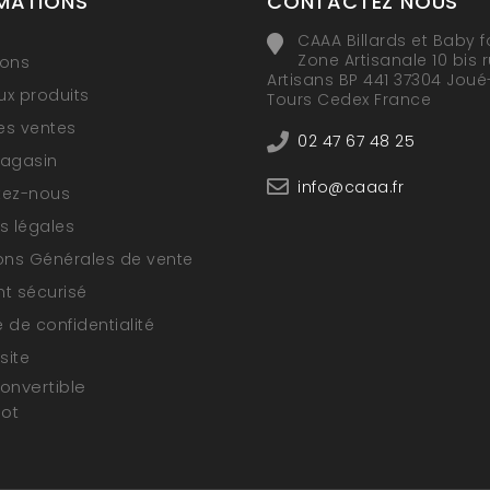
MATIONS
CONTACTEZ NOUS
CAAA Billards et Baby f
Zone Artisanale 10 bis 
ions
Artisans BP 441 37304 Joué
x produits
Tours Cedex France
res ventes
02 47 67 48 25
magasin
info@caaa.fr
tez-nous
s légales
ons Générales de vente
t sécurisé
e de confidentialité
site
convertible
oot