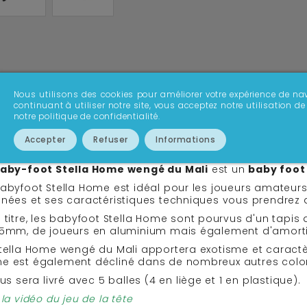
Nous utilisons des cookies pour améliorer votre expérience de nav
continuant à utiliser notre site, vous acceptez notre utilisation
notre politique de confidentialité.
FICHE TECHNIQUE
AVIS
SAVOIR PLUS
Accepter
Refuser
Informations
aby-foot Stella Home wengé du Mali
est un
baby foot 
abyfoot Stella Home est idéal pour les joueurs amateurs
nées et ses caractéristiques techniques vous prendrez a
 titre, les babyfoot Stella Home sont pourvus d'un tapis 
15mm, de joueurs en aluminium mais également d'amortis
tella Home wengé du Mali apportera exotisme et caractère
e est également décliné dans de nombreux autres color
ous sera livré avec 5 balles (4 en liège et 1 en plastique).
 la vidéo du jeu de la tête