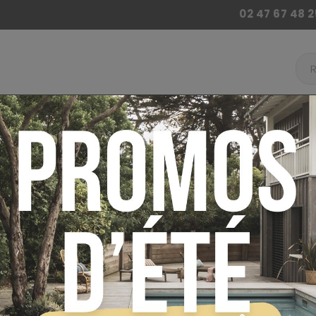
02 47 67 48 2
 BILLARD
ACCESSOIRES BABY FOOT
AUTRES JE
ur
Baby Foot
Baby Foot Stella
Baby-foot St
PAYEZ EN 4 FOIS SANS FRAIS !
BABY-FOOT 
HOME WENGÉ
LIVRAISON OFFERTE !