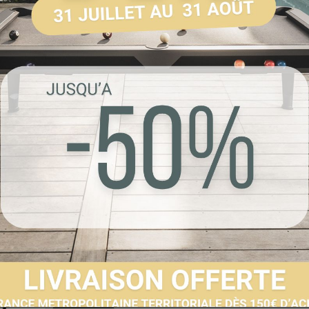
Référence :
ST_HO
Livraison sous 3 s
Envoyer à un 
Partager sur F
Imprimer