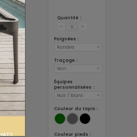
M11
emaines
ami
Quantité :
acebook !
Poignées :
Rondes
Traçage :
Non
Équipes
personnalisées :
Noir / Blanc
Couleur du tapis :
Couleur pieds :