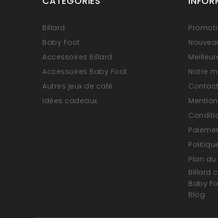
CATÉGORIES
INFOR
Billard
Promot
Baby Foot
Nouveau
Accessoires Billard
Meilleu
Accessoires Baby Foot
Notre 
Autres jeux de café
Contac
Idées cadeaux
Mention
Conditi
Paiemen
Politiqu
Plan du 
Billard 
Baby F
Blog