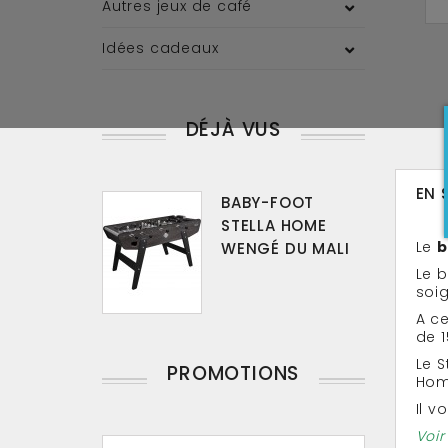
Autres jeux de café
Idées cadeaux
DÉJÀ VUS
EN 
BABY-FOOT
STELLA HOME
Le
b
WENGÉ DU MALI
Le b
soig
A ce
de 
Le S
PROMOTIONS
Hom
Il v
Voir