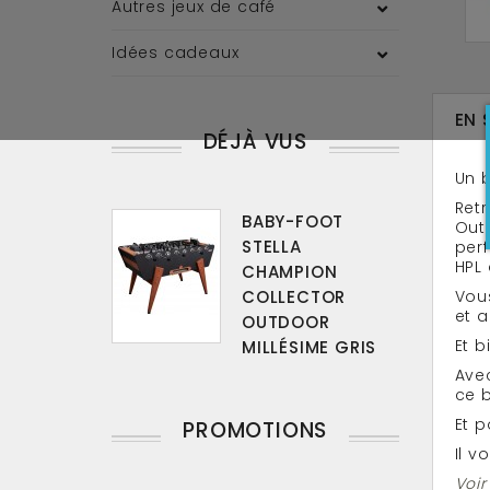
Autres jeux de café
Idées cadeaux
EN 
DÉJÀ VUS
Un b
Retr
BABY-FOOT
Out
STELLA
perf
HPL 
CHAMPION
COLLECTOR
Vous
et 
OUTDOOR
Et b
MILLÉSIME GRIS
Avec
ce b
Et p
PROMOTIONS
Il v
Voir