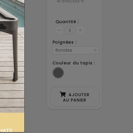
4 590,00 €
Quantité :
35-O-MB
emaines
ami
Poignées :
acebook !
Rondes
Couleur du tapis :
AJOUTER
AU PANIER