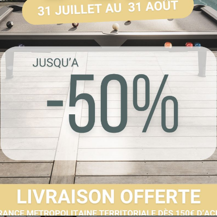
GRIS
Référence :
22000
Livraison sous 3 s
Envoyer à un 
Partager sur F
Imprimer