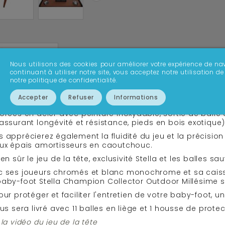
FICHE TECHNIQUE
AVIS
SAVOIR PLUS
Nous utilisons des cookies pour améliorer votre expérience de nav
continuant à utiliser notre site, vous acceptez notre utilisation
notre politique de confidentialité.
aby-foot d'extérieur qui reprend les codes du baby-foot
ouvez tout le savoir-faire de Stella baby-foot en extér
Accepter
Refuser
Informations
door ! Les finitions soignées du baby-foot Champion Col
orées en acier avec peinture inoxydable, sortie de balle
assurant longévité et résistance, pieds en bois exotique)
 apprécierez également la fluidité du jeu et la précision
aux épais amortisseurs en caoutchouc.
ien sûr le jeu de la tête, exclusivité Stella et les balles 
 ses joueurs chromés et blanc monochrome et sa caisse, 
aby-foot Stella Champion Collector Outdoor Millésime ser
our protéger et faciliter l'entretien de votre baby-foot, u
ous sera livré avec 11 balles en liège et 1 housse de prote
 la vidéo du jeu de la tête