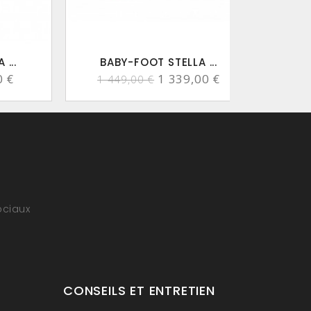
...
BABY-FOOT STELLA ...
B
0 €
1 339,00 €
1 449,00 €
1 
ociaux
CONSEILS ET ENTRETIEN