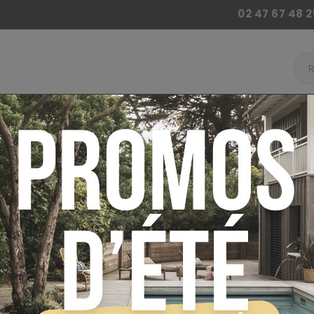
02 47 67 48 2
 BILLARD
ACCESSOIRES BABY FOOT
AUTRES JE
ur
Baby Foot
Baby Foot Stella
Baby-foot Ste
ime Gris
PAYEZ EN 4 FOIS SANS FRAIS !
BABY-FOOT 
CHAMPION C
LIVRAISON OFFERTE !
OUTDOOR MI