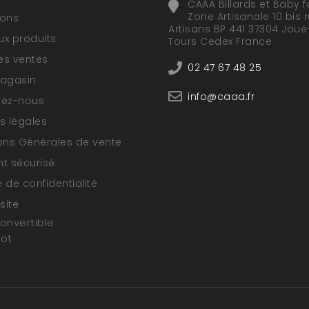
CAAA Billards et Baby f
Zone Artisanale 10 bis 
ions
Artisans BP 441 37304 Joué
x produits
Tours Cedex France
res ventes
02 47 67 48 25
magasin
info@caaa.fr
tez-nous
s légales
ons Générales de vente
t sécurisé
e de confidentialité
site
convertible
oot