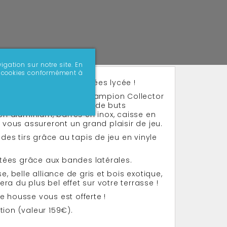
igation sur notre site. En
 de cookies conformément à
 de café Stella des années lycée !
ieur avec ce baby-foot Champion Collector
lector Millésime (cages de buts
 en aluminium, barres en inox, caisse en
 vous assureront un grand plaisir de jeu.
 des tirs grâce au tapis de jeu en vinyle
sautées grâce aux bandes latérales.
belle alliance de gris et bois exotique,
a du plus bel effet sur votre terrasse !
ne housse vous est offerte !
ction (valeur 159€).