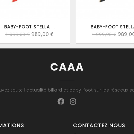
BABY-FOOT STELLA ...
BABY-FOOT STELLA 
989,00 €
989,0
1 099,00 €
1 099,00 €
CAAA
uvez toute l'actualité billard et baby-foot sur les réseaux s
MATIONS
CONTACTEZ NOUS