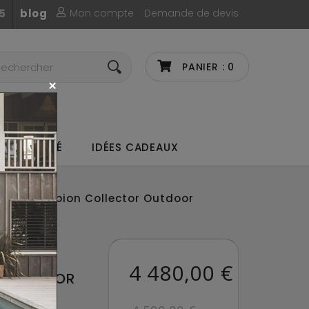
Mon compte
Demande de devis
5
blog
PANIER :
0
UX DE CAFÉ
IDÉES CADEAUX
lla Champion Collector Outdoor
STELLA
4 480,00 €
OLLECTOR
LLÉSIME