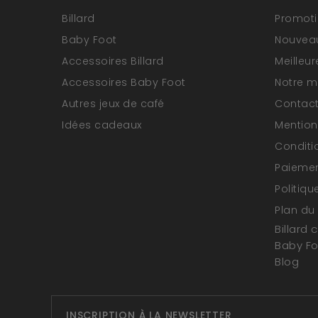
Billard
Promot
Baby Foot
Nouveau
Accessoires Billard
Meilleu
Accessoires Baby Foot
Notre 
Autres jeux de café
Contac
Idées cadeaux
Mention
Conditi
Paiemen
Politiqu
Plan du 
Billard 
Baby F
Blog