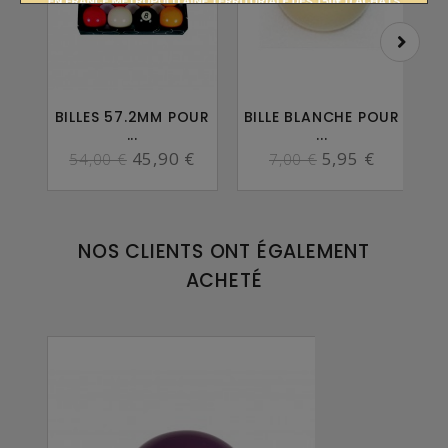
BILLES 57.2MM POUR
BILLE BLANCHE POUR
NE
...
...
45,90 €
5,95 €
54,00 €
7,00 €
NOS CLIENTS ONT ÉGALEMENT
ACHETÉ