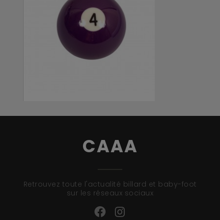
BILLE VIOLETTE N°4 ...
4,68 €
CAAA
Retrouvez toute l'actualité billard et baby-foot
sur les réseaux sociaux