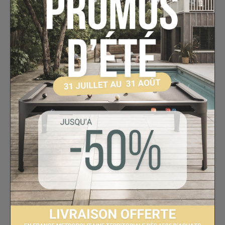
Vous avez un jeu de billes Américain mais il
vous manque la bille bleue n°10 ? Il n'est
pas nécessaire d'acheter un nouveau jeu,
compléter votre jeu de billes de billard
avec cette bille n°10. Plusieurs diamètres
au choix, mesurez une bille de votre jeu
pour trouver le diamètre qui convient.
30 AUTRES PRODUITS DANS LA
MÊME CATÉGORIE
-15%
-15%