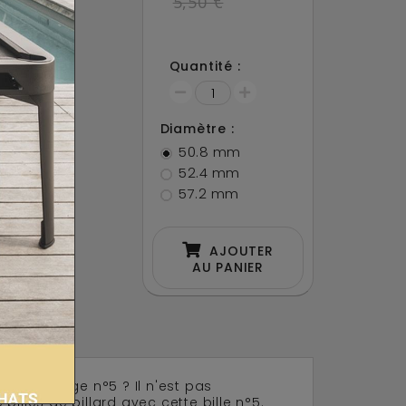
5,50 €
05.50
Quantité :
ami
Diamètre :
acebook !
50.8 mm
52.4 mm
57.2 mm
AJOUTER
AU PANIER
ille orange n°5 ? Il n'est pas
illes de billard avec cette bille n°5.