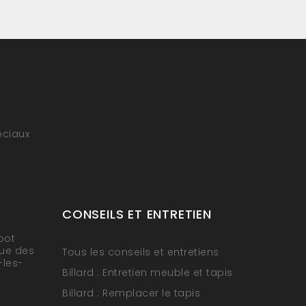
ociaux
CONSEILS ET ENTRETIEN
oot
rue des
Tous les conseils et entretiens
-les-
Billard : Entretien meuble et tapis
Billard : Remplacer le tapis