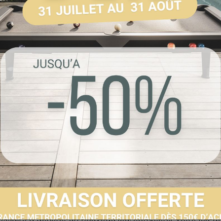
Référence :
71300.
Livraison 48H
Envoyer à un 
Partager sur F
Imprimer
FICHE TECHNIQUE
AVIS
SAVOIR PLUS
 avez un jeu de billes Américain mais il vous manque la b
ssaire d'acheter un nouveau jeu, compléter votre jeu de b