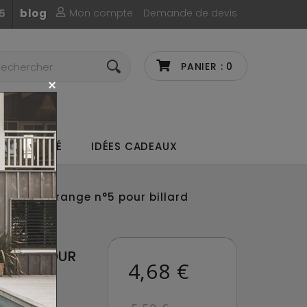
Mon compte
Demande de devis
5
blog
PANIER :
0
UX DE CAFÉ
IDÉES CADEAUX
rd
Bille orange n°5 pour billard
E N°5 POUR
4,68 €
RICAIN