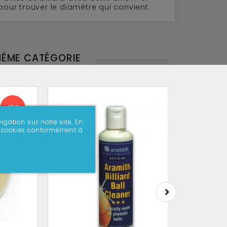
pour trouver le diamètre qui convient.
MÊME CATÉGORIE
-15%
igation sur notre site. En
 de cookies conformément à