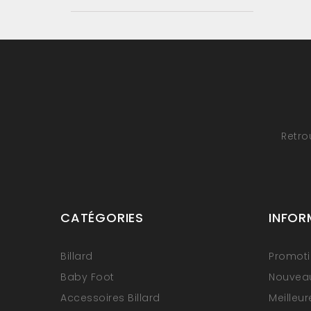
Retro
CATÉGORIES
INFOR
Billard
Promot
Baby Foot
Nouveau
Accessoires Billard
Meilleu