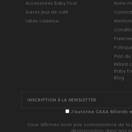
Accessoires Baby Foot
Notre 
Autres jeux de café
Contac
Idées cadeaux
Mention
Conditi
Paiemen
Politiqu
Plan du 
Billard 
Baby F
Blog
J'autorise CAAA Billards 
Vous affirmez avoir pris connaissance de la
désinscription dans nos n