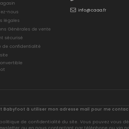
magasin
info@caaa.fr
tez-nous
s légales
ons Générales de vente
t sécurisé
e de confidentialité
site
convertible
oot
et Babyfoot à utiliser mon adresse mail pour me conta
politique de confidentialité du site
. Vous pouvez vous dés
ewsletter ou en nous contactant par téléphone ou via no