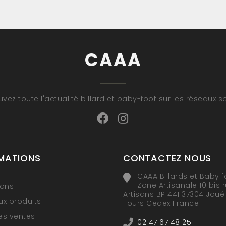
CAAA
uvez toute l'actualité billard et baby-foot sur les réseaux s
MATIONS
CONTACTEZ NOUS
CAAA Billards et Baby f
Zone Artisanale 10 bis 
ions
Artisans BP 441 37304 Joué
x produits
Tours Cedex France
res ventes
02 47 67 48 25