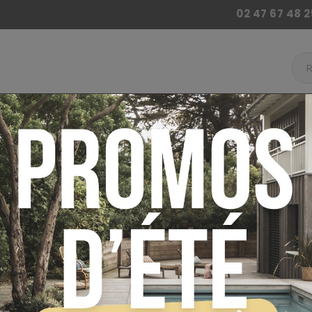
02 47 67 48 2
 BILLARD
ACCESSOIRES BABY FOOT
AUTRES JE
ur
Accessoires Billard
Boule billard, bille billa
cain
BILLE ORANG
BILLARD AMÉ