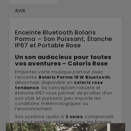
AVIS
Enceinte Bluetooth Bolaris
Parma – Son Puissant, Étanche
IP67 et Portable Rose
Un son audacieux pour toutes
vos aventures – Coloris Rose
Emportez votre musique partout avec
l’enceinte
Bolaris Parma 16 W Bluetooth
,
désormais disponible en
coloris rose
tendance
. Sa conception robuste et
étanche IP67 vous permet de profiter d’un
son clair et puissant, peu importe les
conditions météorologiques ou
l’environnement.
Son système audio à
2 voies
, comprenant
un haut-parleur optimisé pour les basses
et un haut-parleur haute fréquence séparé,