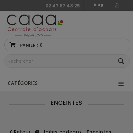
blog
02 47 67 48 25
PANIER :
0
CATÉGORIES
ENCEINTES
Retour
Idées cadeaux
Enceintes