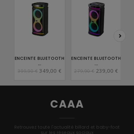
ENCEINTE BLUETOOTH
ENCEINTE BLUETOOTH
E
...
...
349,00 €
239,00 €
399,90 €
279,90 €
CAAA
Retrouvez toute l'actualité billard et baby-foot
sur les réseaux sociaux