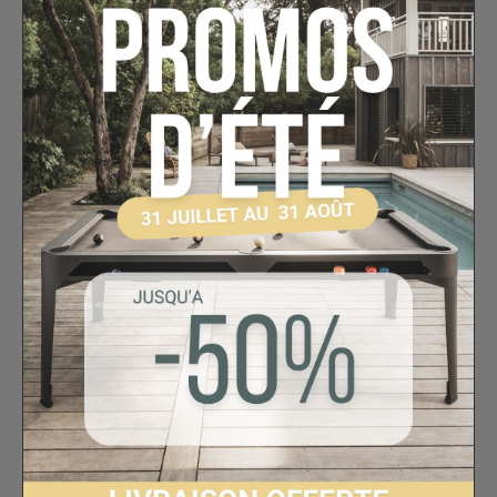
délivre une expérience sonore immersive,
avec des aigus précis et des graves
profonds.
Compacte et facile à transporter, la
Parma
dispose d’une autonomie allant jusqu’à
10
heures
, vous accompagnant dans toutes
vos aventures, du jardin à la plage, de la
randonnée à la fête improvisée.
Les
effets lumineux LED
synchronisés
ajoutent une touche d’ambiance festive,
tandis que la connectivité complète via
Bluetooth 5.4, USB, MicroSD et AUX
vous
permet de diffuser vos playlists depuis
n’importe quel appareil.
Grâce à son
micro intégré et sa gestion
des appels
, la Parma facilite également les
communications en mode mains libres.
Caractéristiques techniques
Composition : ABS / Textile / Silicone / PCB
Bluetooth : 5.4