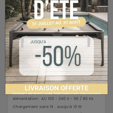
véritables expériences musicales.
Pensée pour vous simplifier la vie, la
Budapest Hêtre
propose également un
chargeur sans fil intégré
(jusqu’à 10 W)
pour recharger facilement votre téléphone
compatible. Pour vos autres appareils, une
prise USB 5V/2A
est également disponible
afin d’assurer un chargement rapide et
efficace.
À la croisée de l’ameublement et de la
haute technologie, cette
table audio
intelligente
deviendra vite un élément
incontournable de votre salon ou de votre
chambre, associant
praticité, design et
confort d’écoute
.
Caractéristiques techniques
Composition : MDF / Bois / PCB
Alimentation : AC 100 - 240 V - 50 / 60 Hz
Chargement sans fil : Jusqu’à 10 W