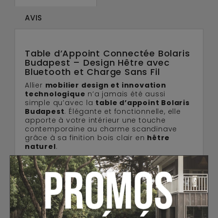
AVIS
Table d’Appoint Connectée Bolaris
Budapest – Design Hêtre avec
Bluetooth et Charge Sans Fil
Allier
mobilier design et innovation
technologique
n’a jamais été aussi
simple qu’avec la
table d’appoint Bolaris
Budapest
. Élégante et fonctionnelle, elle
apporte à votre intérieur une touche
contemporaine au charme scandinave
grâce à sa finition bois clair en
hêtre
naturel
.
Bien plus qu’un simple meuble, cette table
connectée intègre un
système audio
Bluetooth 5.0
diffusant un son stéréo clair
et immersif à 360°. Idéale pour écouter vos
playlists depuis un
smartphone, une
tablette ou un ordinateur
, elle
transforme vos moments de détente en