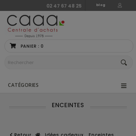
blog
02 47 67 48 25
PANIER :
0
CATÉGORIES
ENCEINTES
Retour
Idées cadeaux
Enceintes