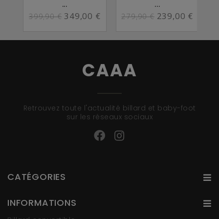
...
...
349,00 €
239,00 €
399,90 €
279,90 €
CAAA
Retrouvez toute l'actualité billard et baby-foot
sur les réseaux sociaux
CATÉGORIES
INFORMATIONS