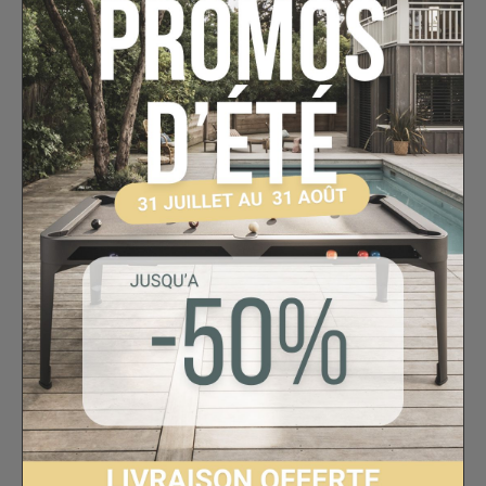
Port AUX
pour vos appareils filaires,
Port Micro-USB
pour la charge et la
connexion,
Micro intégré
pour les appels mains libres,
Antenne FM
pour écouter vos radios
favorites,
Support smartphone
intégré pour un
usage pratique au quotidien.
Compacte et pratique, la Bolaris Bronx
offre jusqu’à
5 heures d’autonomie en
écoute continue
et
120 heures en veille
,
avec un temps de charge rapide de
seulement
2 heures
.
Caractéristiques techniques
Composition
: Bois / Alliage / PCB
Puissance RMS
: 8 W