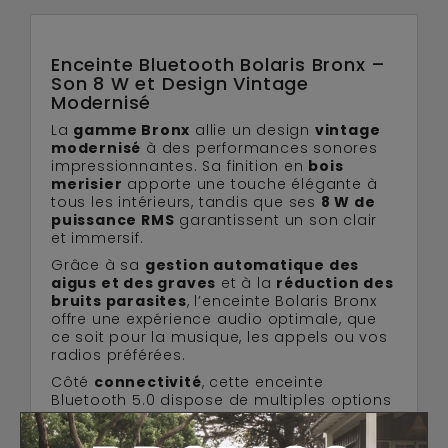
Enceinte Bluetooth Bolaris Bronx –
Son 8 W et Design Vintage
Modernisé
La
gamme Bronx
allie un design
vintage
modernisé
à des performances sonores
impressionnantes. Sa finition en
bois
merisier
apporte une touche élégante à
tous les intérieurs, tandis que ses
8 W de
puissance RMS
garantissent un son clair
et immersif.
Grâce à sa
gestion automatique des
aigus et des graves
et à la
réduction des
bruits parasites
, l’enceinte Bolaris Bronx
offre une expérience audio optimale, que
ce soit pour la musique, les appels ou vos
radios préférées.
Côté
connectivité
, cette enceinte
Bluetooth 5.0 dispose de multiples options
:
Lecture depuis
carte MicroSD
et
clé USB
,