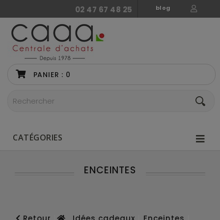
blog
02 47 67 48 25
PANIER :
0
CATÉGORIES
ENCEINTES
Retour
Idées cadeaux
Enceintes