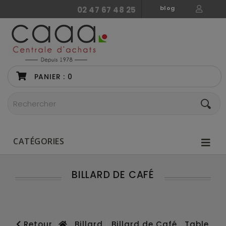
blog
02 47 67 48 25
PANIER :
0
CATÉGORIES
BILLARD DE CAFÉ
Retour
Billard
Billard de Café
Table