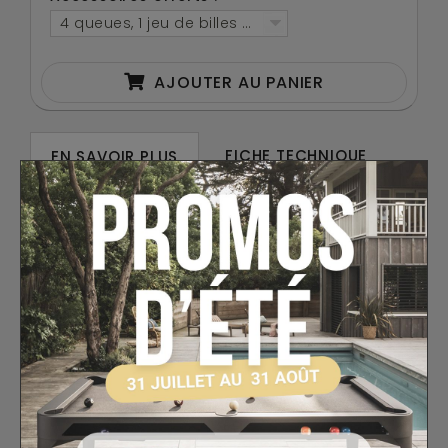
4 queues, 1 jeu de billes Anglais 50.8mm, 1 triangle ,
AJOUTER AU PANIER
FICHE TECHNIQUE
EN SAVOIR PLUS
AVIS
LIVRAISON OFFERTE
Le billard 2.10m Omega a été conçu avec
les meilleurs matériaux (ardoise 19mm,
bandes pool en caoutchouc naturel, tapis
de billard en laine), afin de vous offrir une
table de billard de qualité professionnelle.
Son style billard de café est très chaleureux
et saura parfaitement s'intégrer dans votre
espace de jeux.