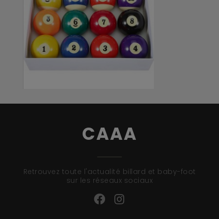
BILLES 50.8MM POUR ...
40,80 €
CAAA
Retrouvez toute l'actualité billard et baby-foot
sur les réseaux sociaux