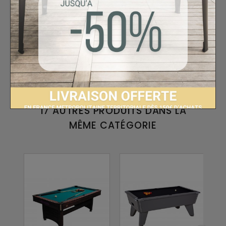
Votre billard vous sera livré avec :
- 4 queues
- 1 jeu de billes Anglais diamètre 50.8mm
- 1 triangle
- 2 craies
17 AUTRES PRODUITS DANS LA
MÊME CATÉGORIE