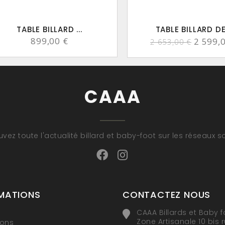
TABLE BILLARD ...
TABLE BILLARD DE 
899,00 €
2 599,
2 653,00 €
CAAA
uvez toute l'actualité billard et baby-foot sur les réseaux s
MATIONS
CONTACTEZ NOUS
CAAA Billards et Baby f
Zone Artisanale 10 bis 
ions