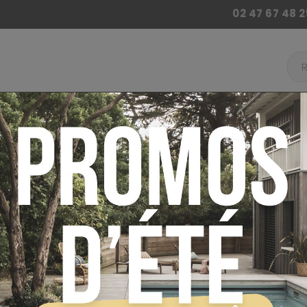
02 47 67 48 2
 BILLARD
ACCESSOIRES BABY FOOT
AUTRES JE
ur
Billard
Billard de Café
Table billard de 
PAYEZ EN 4X SANS FRAIS !
TABLE BILLA
OMEGA CHÊN
MONNAYEUR