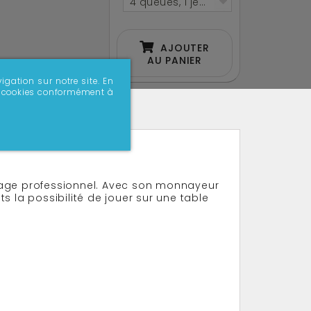
4 queues, 1 jeu de billes Anglais 50
AJOUTER
AU PANIER
igation sur notre site. En
 de cookies conformément à
sage professionnel. Avec son monnayeur
nts la possibilité de jouer sur une table