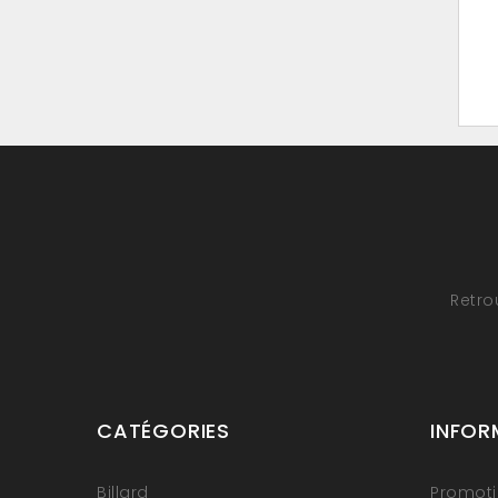
Retro
CATÉGORIES
INFOR
Billard
Promot