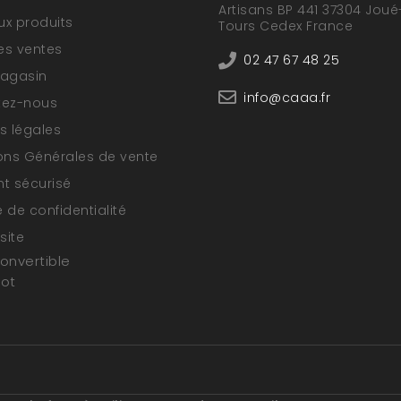
Artisans BP 441 37304 Joué
x produits
Tours Cedex France
res ventes
02 47 67 48 25
magasin
info@caaa.fr
tez-nous
s légales
ons Générales de vente
t sécurisé
e de confidentialité
site
convertible
oot