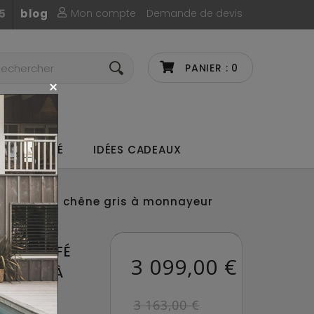
Mon compte
Demande de devis
5
blog
PANIER :
0
UX DE CAFÉ
IDÉES CADEAUX
café Omega chêne gris à monnayeur
RD DE CAFÉ
3 099,00 €
E GRIS À
3 163,00 €