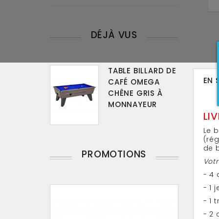
DÉJÀ VUS
TABLE BILLARD DE
EN 
CAFÉ OMEGA
CHÊNE GRIS À
MONNAYEUR
LI
Le 
(rég
de b
PROMOTIONS
Votr
- 4
- 1 
- 1 
- 2 