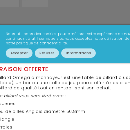
Nous utilisons des cookies pour améliorer votre expérience de nav
continuant à utiliser notre site, vous acceptez notre utilisation
notre politique de confidentialité.
FICHE TECHNIQUE
AVIS
SAVOIR PLUS
Accepter
Refuser
Informations
VRAISON OFFERTE
billard Omega à monnayeur est une table de billard à u
lable), un bar ou une salle de jeu pourra offrir à ses clie
illard de qualité tout en rentabilisant son achat.
e billard vous sera livré avec :
 queues
jeu de billes Anglais diamètre 50.8mm
triangle
craies