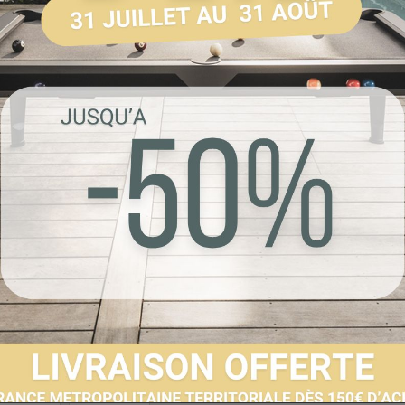
Référence :
60422
Livraison sous 2 à 
Envoyer à un 
Partager sur F
Imprimer