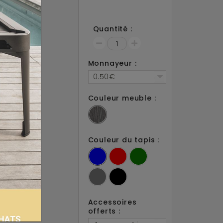
20
3 semaines
Quantité :
ami
acebook !
Monnayeur :
0.50€
Couleur meuble :
Couleur du tapis :
Accessoires
offerts :