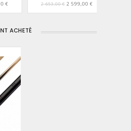
00 €
2 599,00 €
2 653,00 €
2 
ENT ACHETÉ