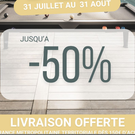
Référence :
60423
Livraison sous 2 à 
Envoyer à un 
Partager sur F
Imprimer