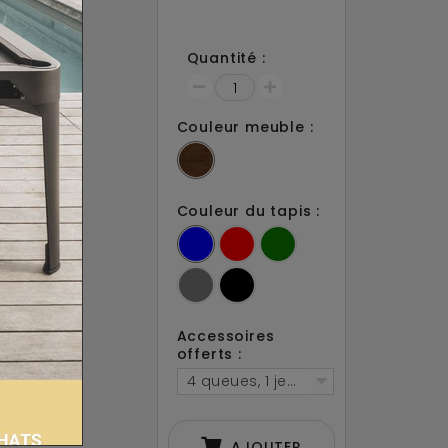
18
3 semaines
ami
Quantité :
acebook !
Couleur meuble :
Couleur du tapis :
Accessoires
offerts :
4 queues, 1 jeu de billes Anglais 50
AJOUTER