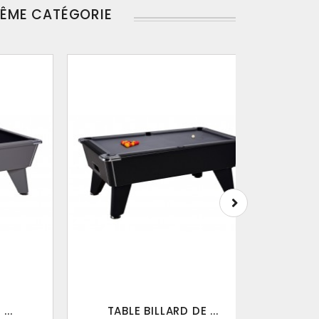
MÊME CATÉGORIE
...
TABLE BILLARD DE ...
T