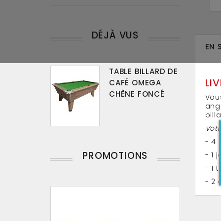
DÉJÀ VUS
EN 
TABLE BILLARD DE
LI
CAFÉ OMEGA
CHÊNE FONCÉ
Vous
angl
bill
Votr
- 4
PROMOTIONS
- 1 
- 1 
- 2 