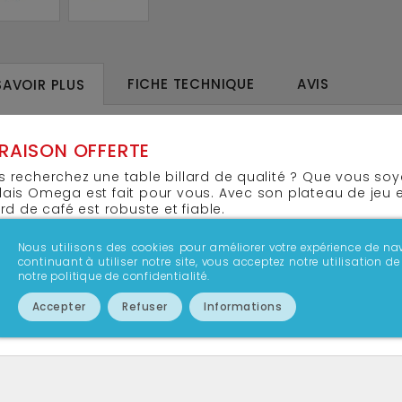
FICHE TECHNIQUE
AVIS
SAVOIR PLUS
VRAISON OFFERTE
 recherchez une table billard de qualité ? Que vous soyez
ais Omega est fait pour vous. Avec son plateau de jeu e
ard de café est robuste et fiable.
e billard vous sera livré avec :
Nous utilisons des cookies pour améliorer votre expérience de nav
 queues
continuant à utiliser notre site, vous acceptez notre utilisation
notre politique de confidentialité.
jeu de billes Anglais diamètre 50.8mm
triangle
Accepter
Refuser
Informations
craies