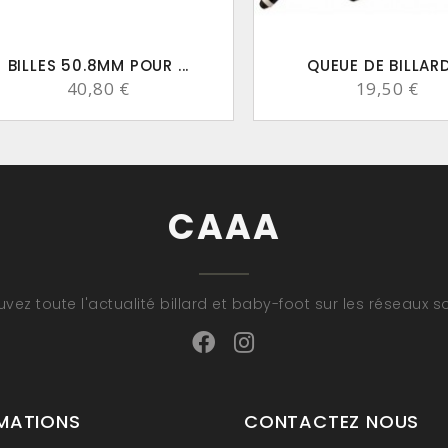
BILLES 50.8MM POUR ...
QUEUE DE BILLARD 
40,80 €
19,50 €
CAAA
uvez toute l'actualité billard et baby-foot sur les réseaux s
MATIONS
CONTACTEZ NOUS