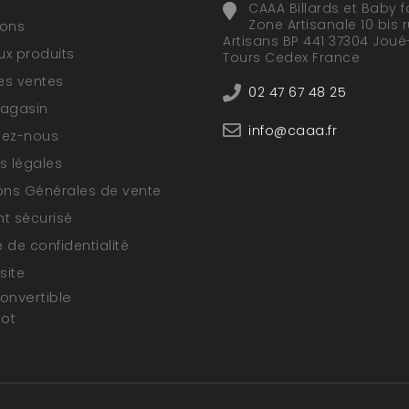
CAAA Billards et Baby f
Zone Artisanale 10 bis 
ions
Artisans BP 441 37304 Joué
x produits
Tours Cedex France
res ventes
02 47 67 48 25
magasin
info@caaa.fr
tez-nous
s légales
ons Générales de vente
t sécurisé
e de confidentialité
site
convertible
oot