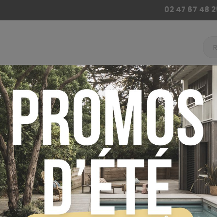
02 47 67 48 2
 BILLARD
ACCESSOIRES BABY FOOT
AUTRES JE
ur
Billard
Billard de Café
Table billard de 
PAYEZ EN 4 X SANS FRAIS
TABLE BILLA
OMEGA CHÊN