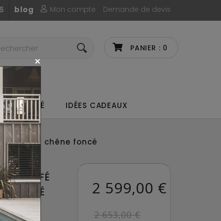
Mon compte
Demande de devis
5
blog
PANIER :
0
UX DE CAFÉ
IDÉES CADEAUX
café Omega chêne foncé
RD DE CAFÉ
2 599,00 €
E FONCÉ
2 653,00 €