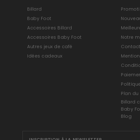
Billard
Promot
Baby Foot
Nouveau
Accessoires Billard
Meilleu
Accessoires Baby Foot
Notre 
Autres jeux de café
Contac
Idées cadeaux
Mention
Conditi
Paiemen
Politiqu
Plan du 
Billard 
Baby F
Blog