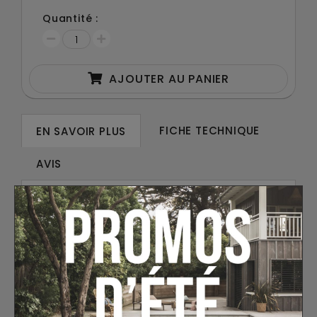
Quantité :
AJOUTER AU PANIER
FICHE TECHNIQUE
EN SAVOIR PLUS
AVIS
Cette vis permet le contre-vissage de la
poignée ronde Petiot sur la barre grâce à
son pas inversé.
30 AUTRES PRODUITS DANS LA