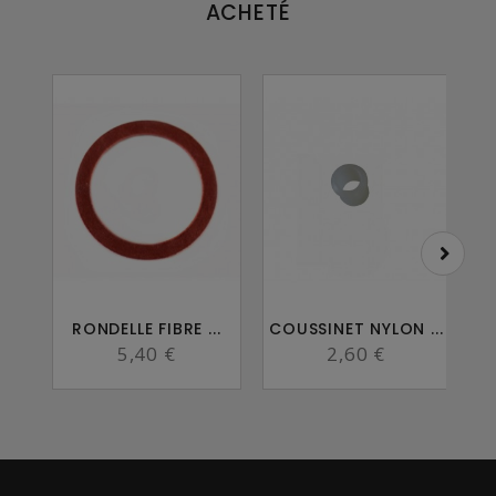
ACHETÉ
RONDELLE FIBRE ...
COUSSINET NYLON ...
B
5,40 €
2,60 €