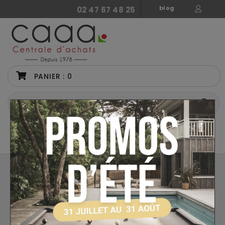
blog
02 47 67 48 25
PANIER :
0
CATÉGORIES
PIÈCES DÉTACHÉES PETIOT
Retour
Accessoires Baby Foot