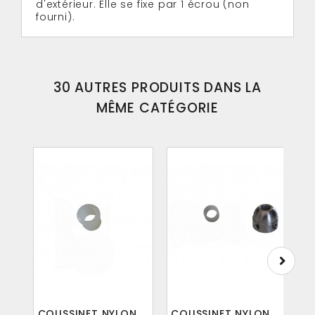
d'extérieur. Elle se fixe par 1 écrou (non
fourni).
30 AUTRES PRODUITS DANS LA
MÊME CATÉGORIE
COUSSINET NYLON ...
COUSSINET NYLON ...
B