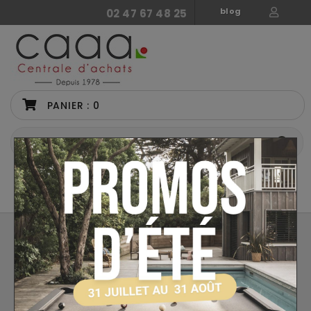
blog
02 47 67 48 25
PANIER :
0
CATÉGORIES
PIÈCES DÉTACHÉES PETIOT
Retour
Accessoires Baby Foot